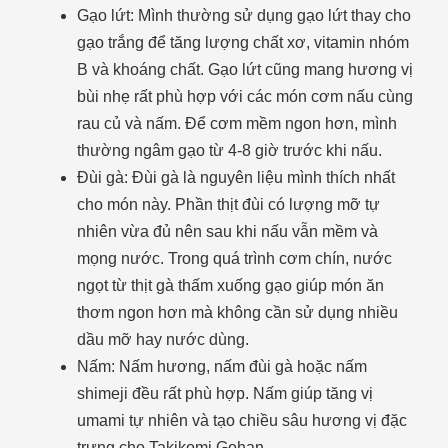
Gạo lứt: Mình thường sử dụng gạo lứt thay cho
gạo trắng để tăng lượng chất xơ, vitamin nhóm
B và khoáng chất. Gạo lứt cũng mang hương vị
bùi nhẹ rất phù hợp với các món cơm nấu cùng
rau củ và nấm. Để cơm mềm ngon hơn, mình
thường ngâm gạo từ 4-8 giờ trước khi nấu.
Đùi gà: Đùi gà là nguyên liệu mình thích nhất
cho món này. Phần thịt đùi có lượng mỡ tự
nhiên vừa đủ nên sau khi nấu vẫn mềm và
mọng nước. Trong quá trình cơm chín, nước
ngọt từ thịt gà thấm xuống gạo giúp món ăn
thơm ngon hơn mà không cần sử dụng nhiều
dầu mỡ hay nước dùng.
Nấm: Nấm hương, nấm đùi gà hoặc nấm
shimeji đều rất phù hợp. Nấm giúp tăng vị
umami tự nhiên và tạo chiều sâu hương vị đặc
trưng cho Takikomi Gohan.