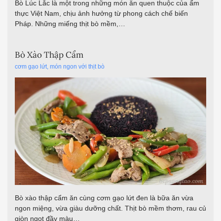
Bò xào thập cẩm ăn cùng cơm gạo lứt đen là bữa ăn vừa
ngon miệng, vừa giàu dưỡng chất. Thịt bò mềm thơm, rau củ
giòn ngọt đầy màu…
Mực Xào Thập Cẩm
cơm gạo lứt