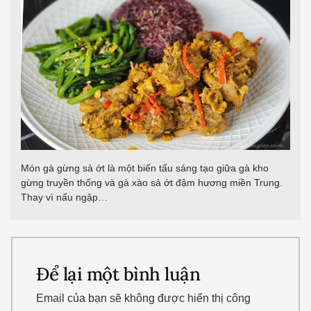
Món gà gừng sả ớt là một biến tấu sáng tạo giữa gà kho
gừng truyền thống và gà xào sả ớt đậm hương miền Trung.
Thay vì nấu ngập…
Để lại một bình luận
Email của bạn sẽ không được hiển thị công
khai.
Các trường bắt buộc được đánh dấu
*
Nhập
vào
đây...