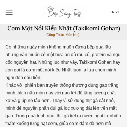
Nhảy
tới
EN
VI
nội
dung
Cơm Một Nồi Kiểu Nhật (Takikomi Gohan)
Công Thức
,
Món Nhật
Có những ngày mình không muốn đứng bếp quá lâu
nhưng vẫn muốn có một bữa ăn đủ rau củ, protein và ngũ
cốc nguyên hạt. Những lúc như vậy, Takikomi Gohan hay
còn gọi là cơm một nồi kiểu Nhật luôn là lựa chọn mình
nghĩ đến đầu tiên.
Khác với phiên bản truyền thống thường dùng gạo trắng,
mình thích nấu món này với gạo lứt để tăng lượng chất
xơ và giúp no lâu hơn. Thay vì sử dụng thịt gà cắt nhỏ,
mình để nguyên phần đùi gà lọc xương đặt lên trên mặt
gạo. Trong quá trình nấu, thịt gà tiết ra nước ngọt tự nhiên
thấm xuống từng hạt cơm, giúp cơm đậm đà hơn mà