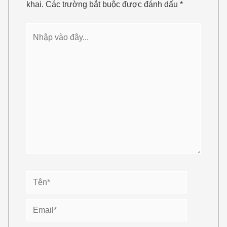
Tên*
Email*
Trang
web
Lưu tên của tôi, email, và trang web trong
trình duyệt này cho lần bình luận kế tiếp của tôi.