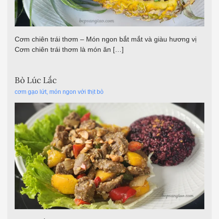
cơm gạo lứt
,
món ngon với thịt bò
Bò Lúc Lắc là một trong những món ăn quen thuộc của ẩm
thực Việt Nam, chịu ảnh hưởng từ phong cách chế biến
Pháp. Những miếng thịt bò mềm,…
Bò Xào Thập Cẩm
cơm gạo lứt
,
món ngon với thịt bò