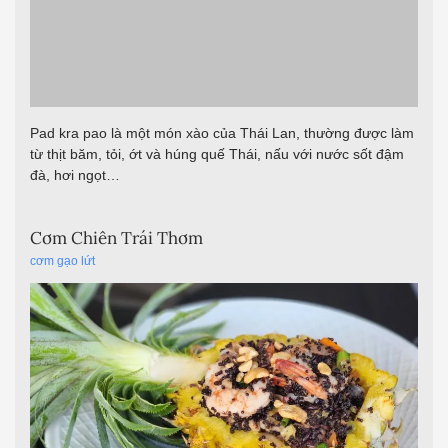
đà, hơi ngọt…
Cơm Chiên Trái Thơm
cơm gạo lứt
Cơm chiên trái thơm – Món ngon bắt mắt và giàu hương vị
Cơm chiên trái thơm là món ăn […]
Bò Lúc Lắc