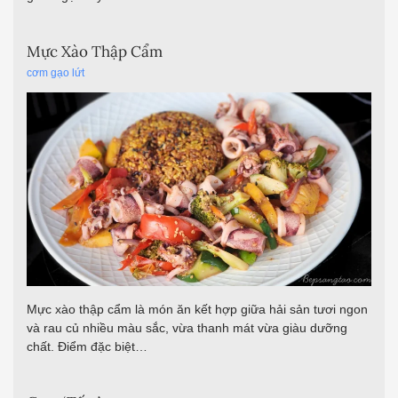
Mực xào thập cẩm là món ăn kết hợp giữa hải sản tươi ngon
và rau củ nhiều màu sắc, vừa thanh mát vừa giàu dưỡng
chất. Điểm đặc biệt…
Cơm ‘Tấm’
cơm gạo lứt
,
món ngon với thịt heo