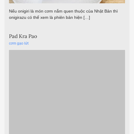
Nếu onigiri là món cơm nắm quen thuộc của Nhật Bản thì
onigirazu có thể xem là phiên bản hiện […]
Pad Kra Pao
cơm gạo lứt
Pad kra pao là một món xào của Thái Lan, thường được làm
từ thịt băm, tỏi, ớt và húng quế Thái, nấu với nước sốt đậm