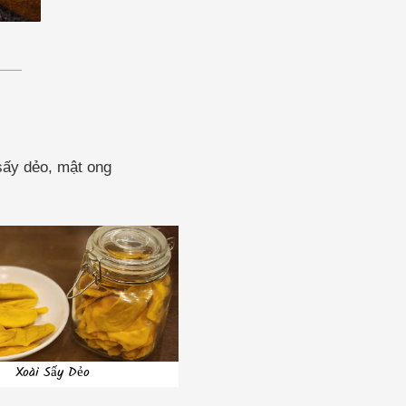
sấy dẻo, mật ong
Xoài Sấy Dẻo