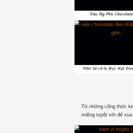
Dâu Tây Phủ Chocolat
Viên Sô-cô-la Bọc Hạt Di
Từ những công thức kem
miệng tuyệt vời để xua