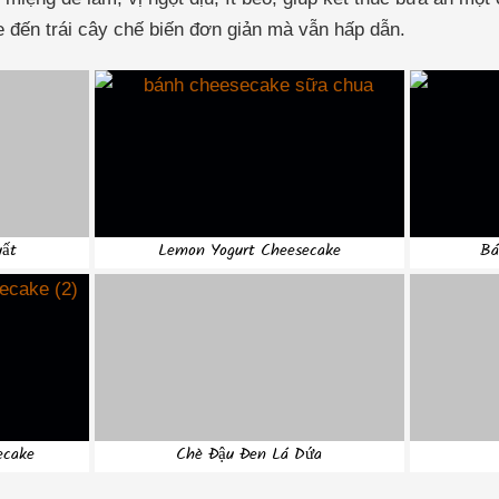
 đến trái cây chế biến đơn giản mà vẫn hấp dẫn.
uất
Lemon Yogurt Cheesecake
Bá
ecake
Chè Đậu Đen Lá Dứa