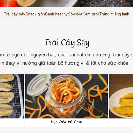
Trái cây sấy
Snack giòn
Bánh healthy
Sô-cô-la
Kem tươi
Tráng miệng lạnh
Trái Cây Sấy
 từ ngũ cốc nguyên hạt, các loại hạt dinh dưỡng, trái cây 
ạnh thay vì nướng giữ toàn bộ hương vị & tốt cho sức khỏe.
Kẹo Dẻo Vỏ Cam