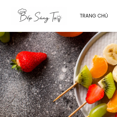
Nhảy
tới
TRANG CHỦ
nội
dung