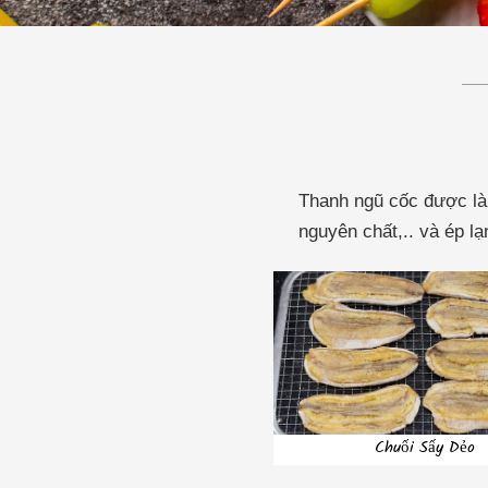
Thanh ngũ cốc được làm
nguyên chất,.. và ép l
Chuối Sấy Dẻo