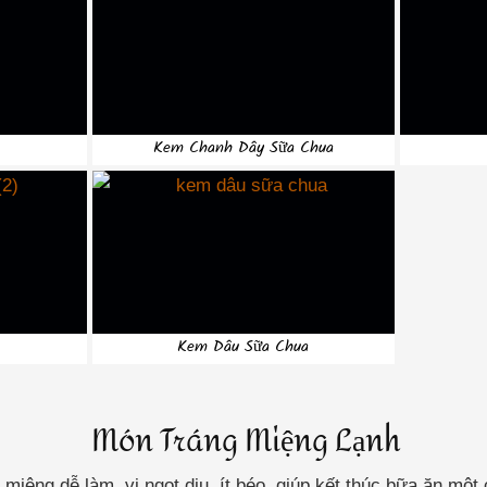
Kem Chanh Dây Sữa Chua
Kem Dâu Sữa Chua
Món Tráng Miệng Lạnh
iệng dễ làm, vị ngọt dịu, ít béo, giúp kết thúc bữa ăn một 