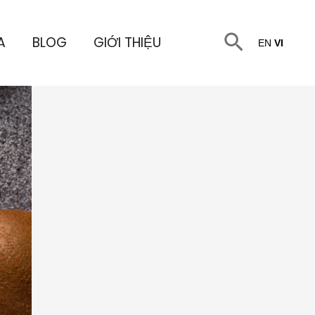
Tìm
A
BLOG
GIỚI THIỆU
EN
VI
kiếm