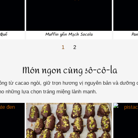
 Quế
Muffin yến Mạch Socola
Pa
1
2
Món ngon cùng sô-cô-la
ng từ cacao ngòi, giữ trọn hương vị nguyên bản và dưỡng c
cho những lựa chọn tráng miệng lành mạnh.