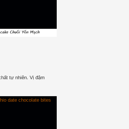
ncake Chuối Yến Mạch
hất tự nhiên. Vị đậm