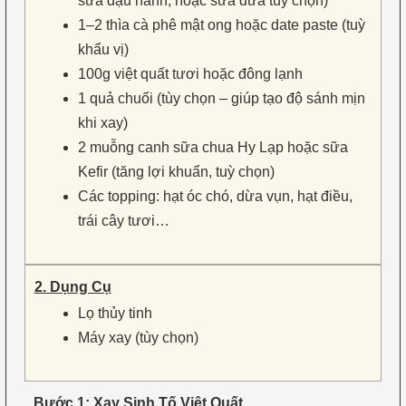
sữa đậu nành, hoặc sữa dừa tuỳ chọn)
1–2 thìa cà phê mật ong hoặc date paste (tuỳ
khẩu vị)
100g việt quất tươi hoặc đông lạnh
1 quả chuối (tùy chọn – giúp tạo độ sánh mịn
khi xay)
2 muỗng canh sữa chua Hy Lạp hoặc sữa
Kefir (tăng lợi khuẩn, tuỳ chọn)
Các topping: hạt óc chó, dừa vụn, hạt điều,
trái cây tươi…
2. Dụng Cụ
Lọ thủy tinh
Máy xay (tùy chọn)
Bước 1: Xay Sinh Tố Việt Quất