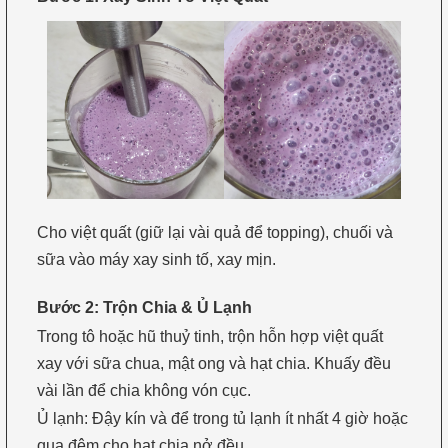
Cho việt quất (giữ lại vài quả để topping), chuối và
sữa vào máy xay sinh tố, xay mịn.
Bước 2: Trộn Chia & Ủ Lạnh
Trong tô hoặc hũ thuỷ tinh, trộn hỗn hợp việt quất
xay với sữa chua, mật ong và hạt chia. Khuấy đều
vài lần để chia không vón cục.
Ủ lạnh: Đậy kín và để trong tủ lạnh ít nhất 4 giờ hoặc
qua đêm cho hạt chia nở đều.