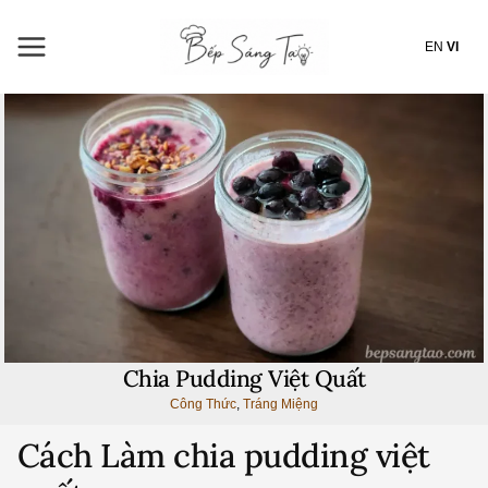
Nhảy
tới
EN
VI
nội
dung
Chia Pudding Việt Quất
Công Thức
,
Tráng Miệng
Cách Làm chia pudding việt