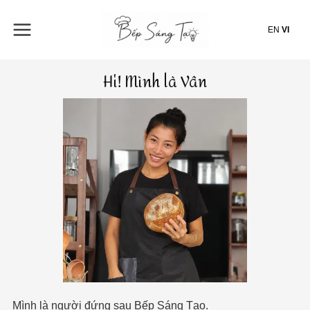
Nhảy
tới
EN
VI
nội
dung
Hi! Mình là Vân
Mình là người đứng sau Bếp Sáng Tạo.