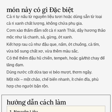
món này có gì Đặc biệt
Cà ri tự nấu từ nguyên liệu tươi hoặc dùng sẵn từ loại
cà ri xanh chất lượng, không chứa phụ gia.
Cơm xào thấm đẫm sốt cà ri xanh Thái, dậy hương thảo
mộc như lá chanh, sả, gừng, ớt xanh.
Kết hợp rau củ như đậu que, nấm, ớt chuông, cà tím,
vừa bổ sung chất xơ, vừa thêm màu sắc.
Có thể thêm đậu hũ chiên, tempeh, hoặc gà/thịt chay để
tăng đạm.
Dùng nước cốt dừa tạo vị béo mượt, thơm ngậy.
Một nồi – một chảo, chế biến nhanh, ít chén đĩa, phù
hợp cho người bận rộn.
hướng dẫn cách làm
1. Nguyên Liệu