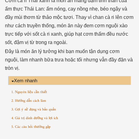
Cơm cà ri Thái xanh là món ăn mang đậm tinh thần của
ẩm thực Thái Lan: ấm nóng, cay nồng nhẹ, béo ngậy và
đầy mùi thơm từ thảo mộc tươi. Thay vì chan cà ri lên cơm
như cách truyền thống, món ăn này đem cơm nguội xào
trực tiếp với sốt cà ri xanh, giúp hạt cơm thấm đều nước
sốt, đậm vị từ trong ra ngoài.
Đây là món ăn lý tưởng khi bạn muốn tận dụng cơm
nguội, làm nhanh bữa trưa hoặc tối nhưng vẫn đầy đặn và
tròn vị.
Xem nhanh
1. Nguyên liệu cần thiết
2. Hướng dẫn cách làm
3. Gợi ý sử dụng và bảo quản
4. Giá trị dinh dưỡng và lợi ích
5. Các câu hỏi thường gặp