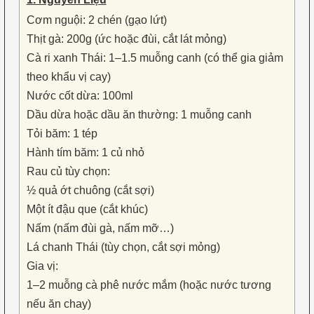
Cơm nguội: 2 chén (gạo lứt)
Thịt gà: 200g (ức hoặc đùi, cắt lát mỏng)
Cà ri xanh Thái: 1–1.5 muỗng canh (có thể gia giảm
theo khẩu vị cay)
Nước cốt dừa: 100ml
Dầu dừa hoặc dầu ăn thường: 1 muỗng canh
Tỏi băm: 1 tép
Hành tím băm: 1 củ nhỏ
Rau củ tùy chọn:
½ quả ớt chuông (cắt sợi)
Một ít đậu que (cắt khúc)
Nấm (nấm đùi gà, nấm mỡ…)
Lá chanh Thái (tùy chọn, cắt sợi mỏng)
Gia vị:
1–2 muỗng cà phê nước mắm (hoặc nước tương
nếu ăn chay)