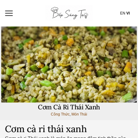
Nhảy
tới
EN
VI
nội
dung
Cơm Cà Ri Thái Xanh
Công Thức
,
Món Thái
Cơm cà ri thái xanh