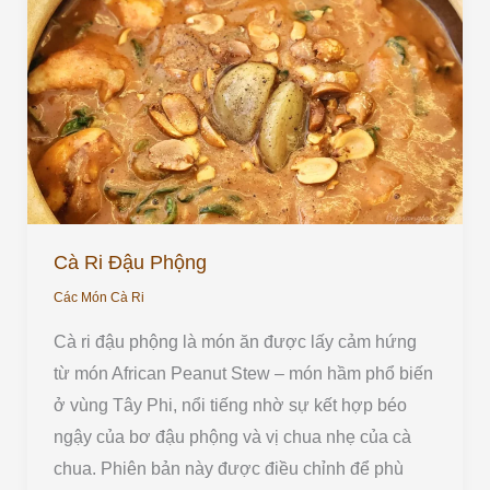
Ri
Đậu
Phộng
Cà Ri Đậu Phộng
Các Món Cà Ri
Cà ri đậu phộng là món ăn được lấy cảm hứng
từ món African Peanut Stew – món hầm phổ biến
ở vùng Tây Phi, nổi tiếng nhờ sự kết hợp béo
ngậy của bơ đậu phộng và vị chua nhẹ của cà
chua. Phiên bản này được điều chỉnh để phù