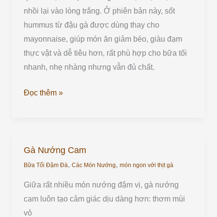
nhồi lại vào lòng trắng. Ở phiên bản này, sốt
hummus từ đậu gà được dùng thay cho
mayonnaise, giúp món ăn giảm béo, giàu đạm
thực vật và dễ tiêu hơn, rất phù hợp cho bữa tối
nhanh, nhẹ nhàng nhưng vẫn đủ chất.
Đọc thêm »
Gà Nướng Cam
Gà
,
,
Nướng
Bữa Tối Đậm Đà
Các Món Nướng
món ngon với thịt gà
Cam
Giữa rất nhiều món nướng đậm vị, gà nướng
cam luôn tạo cảm giác dịu dàng hơn: thơm mùi
vỏ