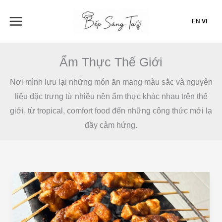
Nhảy
tới
EN
VI
nội
dung
Ẩm Thực Thế Giới
Nơi mình lưu lại những món ăn mang màu sắc và nguyên
liệu đặc trưng từ nhiều nền ẩm thực khác nhau trên thế
giới, từ tropical, comfort food đến những công thức mới lạ
đầy cảm hứng.
Sate
Ayam