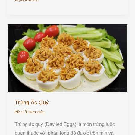
Trứng
Ác
Quỷ
Trứng Ác Quỷ
Bữa Tối Đơn Giản
Trứng ác quỷ (Deviled Eggs) là món trứng luộc
quen thuộc với phần lòng đỏ được trộn mịn và