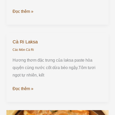
Đọc thêm »
Cà Ri Laksa
Cà
Ri
Các Món Cà Ri
Laksa
Hương thơm đặc trưng của laksa paste hòa
quyện cùng nước cốt dừa béo ngậy.Tôm tươi
ngọt tự nhiên, kết
Đọc thêm »
Cà