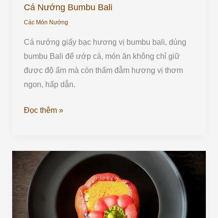
Cá Nướng Bumbu Bali
Các Món Nướng
Cá nướng giấy bạc hương vị bumbu bali, dùng
bumbu Bali để ướp cá, món ăn không chỉ giữ
được độ ẩm mà còn thấm đẫm hương vị thơm
ngon, hấp dẫn.
Đọc thêm »
Ớt
Chuông
Nhồi
diêm
mạch