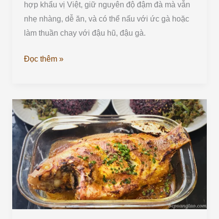
hợp khẩu vị Việt, giữ nguyên độ đậm đà mà vẫn
nhẹ nhàng, dễ ăn, và có thể nấu với ức gà hoặc
làm thuần chay với đậu hũ, đậu gà.
Đọc thêm »
Cá
Nướng
Bumbu
Bali