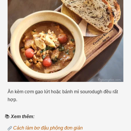
Ăn kèm cơm gạo lứt hoặc bánh mì sourodugh đều rất
hợp.
📚
Xem thêm:
Cách làm bơ đậu phộng đơn giản