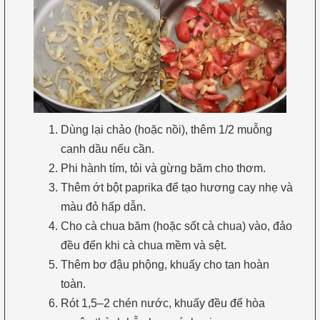
Dùng lại chảo (hoặc nồi), thêm 1/2 muỗng
canh dầu nếu cần.
Phi hành tím, tỏi và gừng băm cho thơm.
Thêm ớt bột paprika để tạo hương cay nhẹ và
màu đỏ hấp dẫn.
Cho cà chua băm (hoặc sốt cà chua) vào, đảo
đều đến khi cà chua mềm và sệt.
Thêm bơ đậu phộng, khuấy cho tan hoàn
toàn.
Rót 1,5–2 chén nước, khuấy đều để hòa