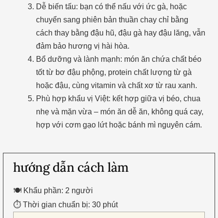
Dễ biến tấu: bạn có thể nấu với ức gà, hoặc
chuyển sang phiên bản thuần chay chỉ bằng
cách thay bằng đậu hũ, đậu gà hay đậu lăng, vẫn
đảm bảo hương vị hài hòa.
Bổ dưỡng và lành mạnh: món ăn chứa chất béo
tốt từ bơ đậu phộng, protein chất lượng từ gà
hoặc đậu, cùng vitamin và chất xơ từ rau xanh.
Phù hợp khẩu vị Việt: kết hợp giữa vị béo, chua
nhẹ và mặn vừa – món ăn dễ ăn, không quá cay,
hợp với cơm gạo lứt hoặc bánh mì nguyên cám.
hướng dẫn cách làm
🍽 Khẩu phần: 2 người
⏱ Thời gian chuẩn bị: 30 phút