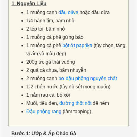
1. Nguyên Liệu
1 muỗng canh
dầu olive
hoặc dầu dừa
1/4 hành tím, băm nhỏ
2 tép tỏi, băm nhỏ
1 muỗng cà phê gừng bào
1 muỗng cà phê
bột ớt paprika
(tùy chọn, tăng
vị ấm và màu đẹp)
200g ức gà thái vuông
2 quả cà chua, băm nhuyễn
2 muỗng canh
bơ đậu phộng nguyên chất
1-2 chén nước (tùy độ sệt mong muốn)
1 nắm rau cải bó xôi
Muối, tiêu đen,
đường thốt nốt
để nêm
Đậu phộng rang
(làm topping)
Bước 1: Ướp & Áp Chảo Gà