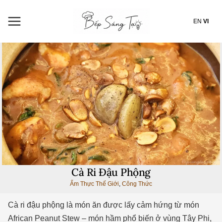
Nhảy
tới
EN
VI
nội
dung
Cà Ri Đậu Phộng
Ẩm Thực Thế Giới
,
Công Thức
Cà ri đậu phộng là món ăn được lấy cảm hứng từ món
African Peanut Stew – món hầm phổ biến ở vùng Tây Phi,