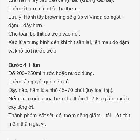
Cho hành tây vào xào vàng nâu (không xào tái).
Thêm ớt tươi cắt nhỏ cho thơm.
Lưu ý: Hành tây browning sẽ giúp vị Vindaloo ngọt –
đậm – dày hơn.
Cho toàn bộ thịt đã ướp vào nồi.
Xào lửa trung bình đến khi thịt săn lại, lên màu đỏ đậm
và khô bớt nước ướp.
Bước 4: Hầm
Đổ 200–250ml nước hoặc nước dùng.
Thêm lá nguyệt quế nếu có.
Đậy nắp, hầm lửa nhỏ 45–70 phút (tuỳ loại thịt).
Nếm lại: muốn chua hơn cho thêm 1–2 tsp giấm; muốn
cay tăng ớt.
Thành phẩm: sốt sệt, đỏ, thơm nồng giấm – tỏi – ớt, thịt
mềm thấm gia vị.