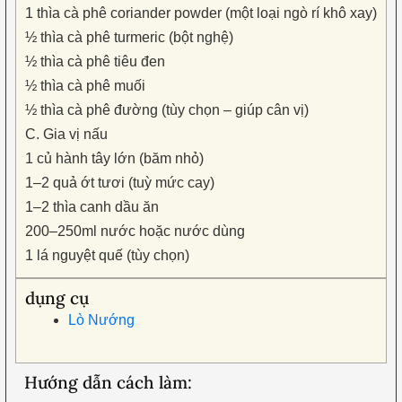
1 thìa cà phê coriander powder (một loại ngò rí khô xay)
½ thìa cà phê turmeric (bột nghệ)
½ thìa cà phê tiêu đen
½ thìa cà phê muối
½ thìa cà phê đường (tùy chọn – giúp cân vị)
C. Gia vị nấu
1 củ hành tây lớn (băm nhỏ)
1–2 quả ớt tươi (tuỳ mức cay)
1–2 thìa canh dầu ăn
200–250ml nước hoặc nước dùng
1 lá nguyệt quế (tùy chọn)
dụng cụ
Lò Nướng
Hướng dẫn cách làm: