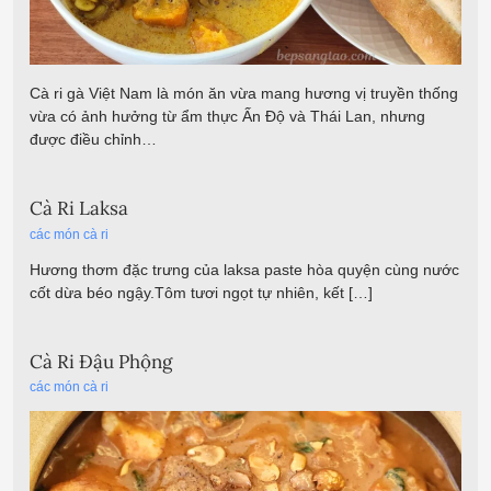
Cà ri gà Việt Nam là món ăn vừa mang hương vị truyền thống
vừa có ảnh hưởng từ ẩm thực Ấn Độ và Thái Lan, nhưng
được điều chỉnh…
Cà Ri Laksa
các món cà ri
Hương thơm đặc trưng của laksa paste hòa quyện cùng nước
cốt dừa béo ngậy.Tôm tươi ngọt tự nhiên, kết […]
Cà Ri Đậu Phộng
các món cà ri