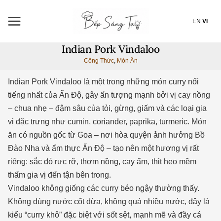
Nhảy
tới
EN
VI
nội
dung
Indian Pork Vindaloo
Công Thức
,
Món Ấn
Indian Pork Vindaloo là một trong những món curry nổi
tiếng nhất của Ấn Độ, gây ấn tượng mạnh bởi vị cay nồng
– chua nhẹ – đậm sâu của tỏi, gừng, giấm và các loại gia
vị đặc trưng như cumin, coriander, paprika, turmeric. Món
ăn có nguồn gốc từ Goa – nơi hòa quyện ảnh hưởng Bồ
Đào Nha và ẩm thực Ấn Độ – tạo nên một hương vị rất
riêng: sắc đỏ rực rỡ, thơm nồng, cay ấm, thịt heo mềm
thấm gia vị đến tận bên trong.
Vindaloo không giống các curry béo ngậy thường thấy.
Không dùng nước cốt dừa, không quá nhiều nước, đây là
kiểu “curry khô” đặc biệt với sốt sệt, mạnh mẽ và đầy cá