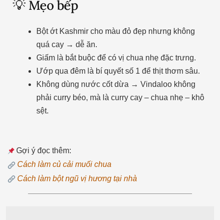
💡 Mẹo bếp
Bột ớt Kashmir cho màu đỏ đẹp nhưng không
quá cay → dễ ăn.
Giấm là bắt buộc để có vị chua nhẹ đặc trưng.
Ướp qua đêm là bí quyết số 1 để thịt thơm sâu.
Không dùng nước cốt dừa → Vindaloo không
phải curry béo, mà là curry cay – chua nhẹ – khô
sệt.
Gợi ý đọc thêm:
Cách làm củ cải muối chua
Cách làm bột ngũ vị hương tại nhà