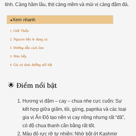
tính. Càng hầm lâu, thịt càng mềm và mùi vị càng đậm đà.
Xem nhanh
1. Giới Thiệu
2. Nguyên liệu & dụng cụ
3. Hướng dẫn cách làm
3. Mẹo bếp
4. Giá trị dinh dưỡng nổi bật
🌟 Điểm nổi bật
Hương vị đậm – cay – chua nhẹ cực cuốn: Sự
kết hợp giữa giấm, tỏi, gừng, paprika và các loại
gia vị Ấn Độ tạo nên vị cay nồng nhưng rất “đã”,
có độ chua thanh cân bằng rất tốt.
Màu đỏ rực rỡ tự nhiên: Nhờ bột ớt Kashmir