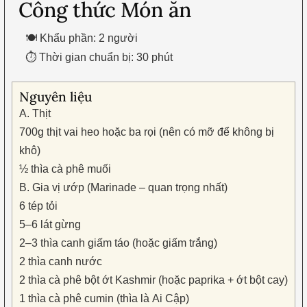
Công thức Món ăn
🍽 Khẩu phần: 2 người
⏱ Thời gian chuẩn bị: 30 phút
Nguyên liệu
A. Thịt
700g thịt vai heo hoặc ba rọi (nên có mỡ để không bị
khô)
½ thìa cà phê muối
B. Gia vị ướp (Marinade – quan trọng nhất)
6 tép tỏi
5–6 lát gừng
2–3 thìa canh giấm táo (hoặc giấm trắng)
2 thìa canh nước
2 thìa cà phê bột ớt Kashmir (hoặc paprika + ớt bột cay)
1 thìa cà phê cumin (thìa là Ai Cập)