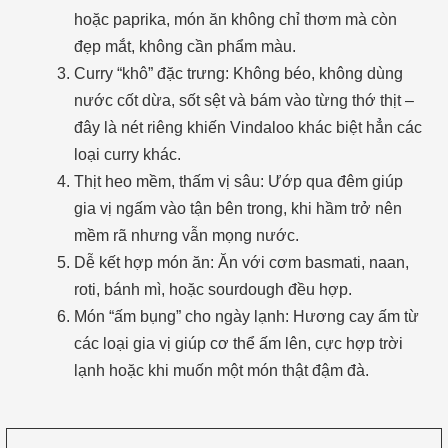
hoặc paprika, món ăn không chỉ thơm mà còn
đẹp mắt, không cần phẩm màu.
Curry “khô” đặc trưng: Không béo, không dùng
nước cốt dừa, sốt sệt và bám vào từng thớ thịt –
đây là nét riêng khiến Vindaloo khác biệt hẳn các
loại curry khác.
Thịt heo mềm, thấm vị sâu: Ướp qua đêm giúp
gia vị ngấm vào tận bên trong, khi hầm trở nên
mềm rã nhưng vẫn mọng nước.
Dễ kết hợp món ăn: Ăn với cơm basmati, naan,
roti, bánh mì, hoặc sourdough đều hợp.
Món “ấm bụng” cho ngày lạnh: Hương cay ấm từ
các loại gia vị giúp cơ thể ấm lên, cực hợp trời
lạnh hoặc khi muốn một món thật đậm đà.