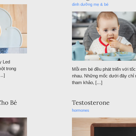
dinh dưỡng mẹ & bé
y Led
ột trong
Mỗi em bé đều phát triển với tố
[…]
nhau. Những mốc dưới đây chỉ 
tham khảo, […]
Cho Bé
Testosterone
hormones