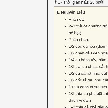
👨‍🍳 Thời gian nấu: 20 phút
1. Nguyên Liệu
Phần ớt:
2–3 trái ớt chuông đỏ
bỏ hạt)
Phần nhân:
1/2 cốc quinoa (diêm
1/2 chén đậu đen hoặ
1/4 củ hành tây, băm
1/2 trái cà chua, cắt 
1/2 củ cà rốt nhỏ, cắt
1/2 cốc lá rau như cải
1 thìa canh nước tươ
1/2 thìa cà phê bột th
thích vị đậm
1–2 thìa cà phê dầu o