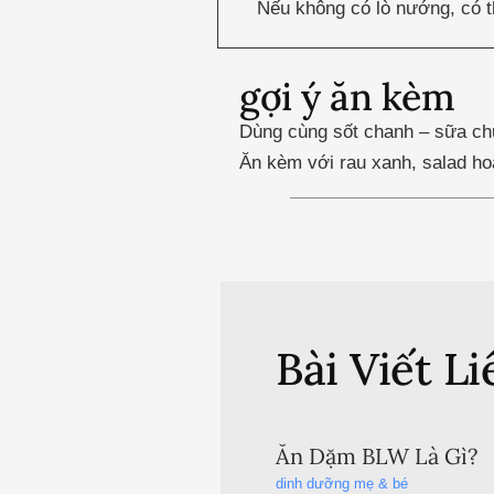
Nếu không có lò nướng, có t
gợi ý ăn kèm
Dùng cùng sốt chanh – sữa ch
Ăn kèm với rau xanh, salad ho
Bài Viết L
Ăn Dặm BLW Là Gì?
dinh dưỡng mẹ & bé