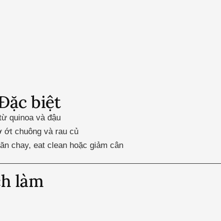
Đặc biệt
từ quinoa và đậu
ờ ớt chuông và rau củ
ăn chay, eat clean hoặc giảm cân
ch làm