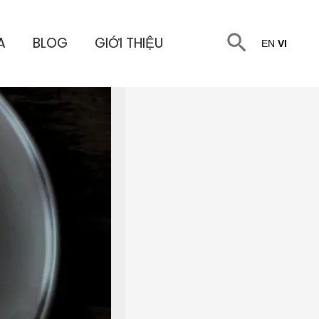
Tìm
A
BLOG
GIỚI THIỆU
EN
VI
kiếm