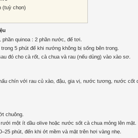
 (tuỳ chọn)
iệu
1 phần quinoa : 2 phần nước, để tơi.
trong 5 phút để khi nướng không bị sống bên trong.
sau đó cho cà rốt, cà chua và rau (nếu dùng) vào xào sơ.
ã nấu chín với rau củ xào, đậu, gia vị, nước tương, nước c
 ớt chuông.
rưới một ít dầu olive hoặc nước sốt cà chua mỏng lên mặt.
–25 phút, đến khi ớt mềm và mặt trên hơi vàng nhẹ.