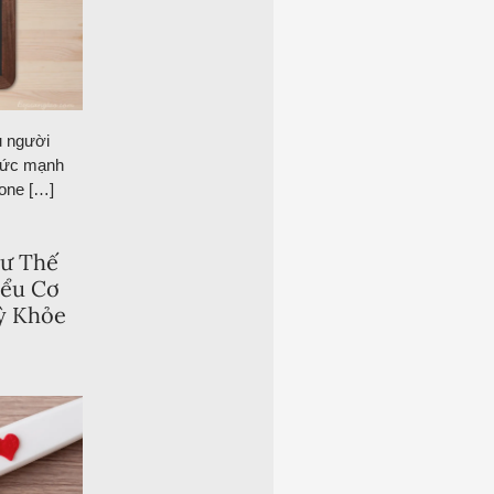
u người
sức mạnh
rone […]
ư Thế
iểu Cơ
ỳ Khỏe