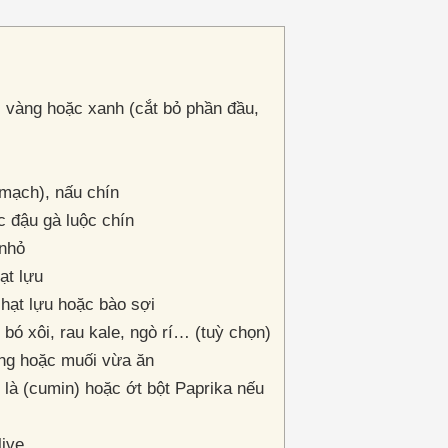
, vàng hoặc xanh (cắt bỏ phần đầu,
 mạch), nấu chín
c đậu gà luộc chín
 nhỏ
hạt lựu
 hạt lựu hoặc bào sợi
 bó xôi, rau kale, ngò rí… (tuỳ chọn)
ng hoặc muối vừa ăn
ì là (cumin) hoặc ớt bột Paprika nếu
live