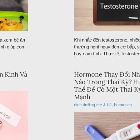
ua xem bé ăn
Khi nhắc đến testosterone, nhiề
ình giúp con
thường nghĩ ngay đến cơ bắp, 
hay nam tính. Thực tế, testoste
n Kinh Và
Hormone Thay Đổi Nh
Nào Trong Thai Kỳ? H
Thể Để Có Một Thai K
Mạnh
dinh dưỡng mẹ & bé
,
hormones