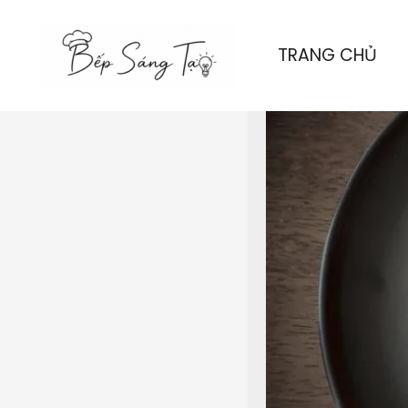
Nhảy
tới
TRANG CHỦ
nội
dung