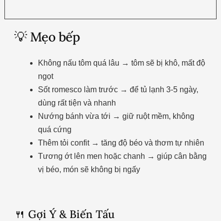
💡 Mẹo bếp
Không nấu tôm quá lâu → tôm sẽ bị khô, mất độ
ngọt
Sốt romesco làm trước → để tủ lạnh 3-5 ngày,
dùng rất tiện và nhanh
Nướng bánh vừa tới → giữ ruột mềm, không
quá cứng
Thêm tỏi confit → tăng độ béo và thơm tự nhiên
Tương ớt lên men hoặc chanh → giúp cân bằng
vị béo, món sẽ không bị ngấy
🍴 Gợi Ý & Biến Tấu