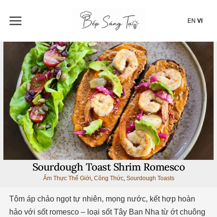
Nhảy
tới
EN
VI
nội
dung
Sourdough Toast Shrim Romesco
Ẩm Thực Thế Giới
,
Công Thức
,
Sourdough Toasts
Tôm áp chảo ngọt tự nhiên, mọng nước, kết hợp hoàn
hảo với sốt romesco – loại sốt Tây Ban Nha từ ớt chuông