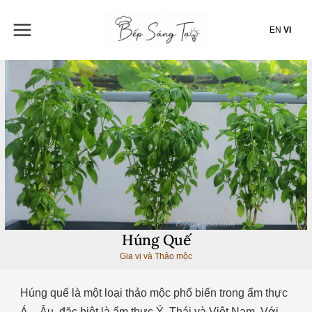
Nhảy
tới
EN
VI
nội
dung
Húng Quế
Gia vị và Thảo mộc
Húng quế là một loại thảo mộc phổ biến trong ẩm thực
Á – Âu, đặc biệt là ẩm thực Ý, Thái và Việt Nam. Với