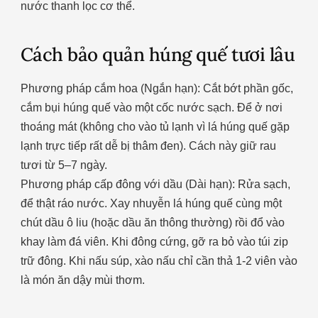
nước thanh lọc cơ thể.
Cách bảo quản húng quế tươi lâu
Phương pháp cắm hoa (Ngắn hạn): Cắt bớt phần gốc,
cắm bụi húng quế vào một cốc nước sạch. Để ở nơi
thoáng mát (không cho vào tủ lạnh vì lá húng quế gặp
lạnh trực tiếp rất dễ bị thâm đen). Cách này giữ rau
tươi từ 5–7 ngày.
Phương pháp cấp đông với dầu (Dài hạn): Rửa sạch,
để thật ráo nước. Xay nhuyễn lá húng quế cùng một
chút dầu ô liu (hoặc dầu ăn thông thường) rồi đổ vào
khay làm đá viên. Khi đông cứng, gỡ ra bỏ vào túi zip
trữ đông. Khi nấu súp, xào nấu chỉ cần thả 1-2 viên vào
là món ăn dậy mùi thơm.