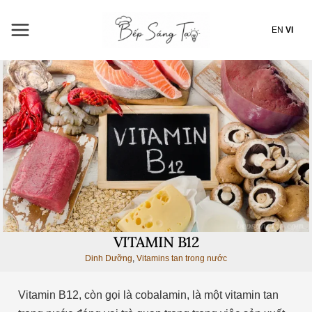
Nhảy
tới
EN
VI
nội
dung
VITAMIN B12
Dinh Dưỡng
,
Vitamins tan trong nước
Vitamin B12, còn gọi là cobalamin, là một vitamin tan