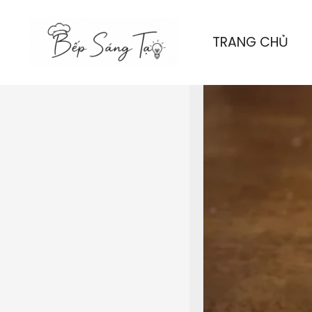
Nhảy
tới
TRANG CHỦ
nội
dung