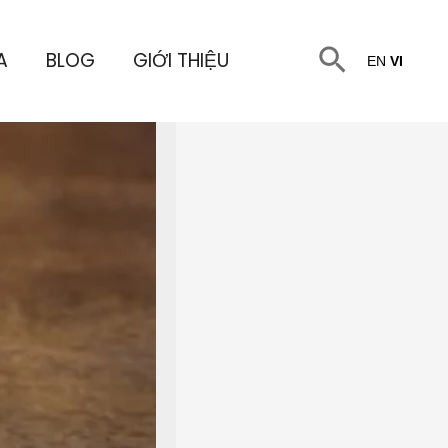
Tìm
A
BLOG
GIỚI THIỆU
EN
VI
kiếm