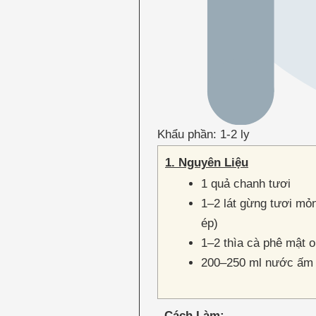
Khẩu phần: 1-2 ly
1. Nguyên Liệu
1 quả chanh tươi
1–2 lát gừng tươi mỏ
ép)
1–2 thìa cà phê mật 
200–250 ml nước ấm 
Cách Làm: