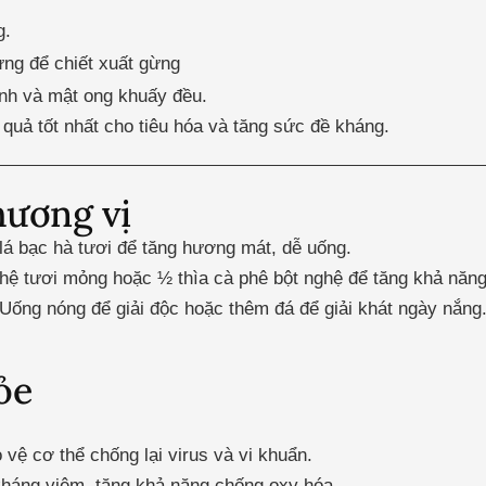
g.
ng để chiết xuất gừng
nh và mật ong khuấy đều.
quả tốt nhất cho tiêu hóa và tăng sức đề kháng.
hương vị
á bạc hà tươi để tăng hương mát, dễ uống.
hệ tươi mỏng hoặc ½ thìa cà phê bột nghệ để tăng khả năn
ống nóng để giải độc hoặc thêm đá để giải khát ngày nắng
ỏe
 vệ cơ thể chống lại virus và vi khuẩn.
kháng viêm, tăng khả năng chống oxy hóa.