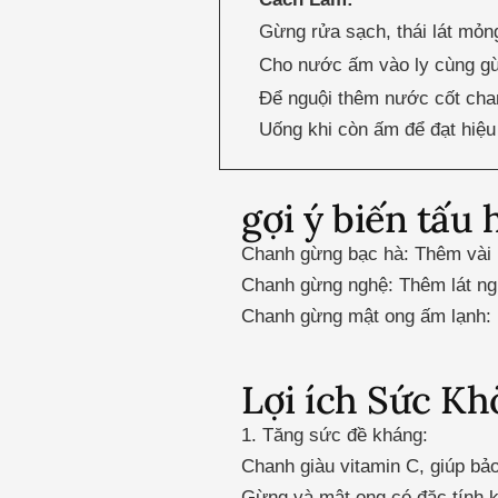
Gừng rửa sạch, thái lát mỏn
Cho nước ấm vào ly cùng gừ
Để nguội thêm nước cốt cha
Uống khi còn ấm để đạt hiệu 
gợi ý biến tấu 
Chanh gừng bạc hà: Thêm vài l
Chanh gừng nghệ: Thêm lát ng
Chanh gừng mật ong ấm lạnh: U
Lợi ích Sức Kh
1. Tăng sức đề kháng:
Chanh giàu vitamin C, giúp bảo
Gừng và mật ong có đặc tính 