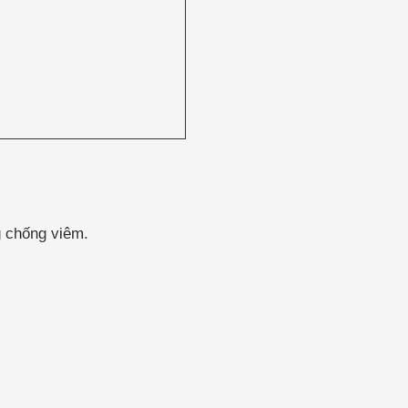
g chống viêm.
.