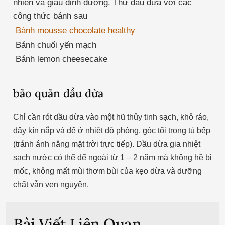
nhiên và giàu dinh dưỡng. Thử dầu dừa với các
công thức bánh sau
Bánh mousse chocolate healthy
Bánh chuối yến mạch
Bánh lemon cheesecake
bảo quản dầu dừa
Chỉ cần rót dầu dừa vào một hũ thủy tinh sạch, khô ráo,
đậy kín nắp và để ở nhiệt độ phòng, góc tối trong tủ bếp
(tránh ánh nắng mặt trời trực tiếp). Dầu dừa gia nhiệt
sạch nước có thể để ngoài từ 1 – 2 năm mà không hề bị
mốc, không mất mùi thơm bùi của kẹo dừa và dưỡng
chất vẫn vẹn nguyên.
Bài Viết Liên Quan