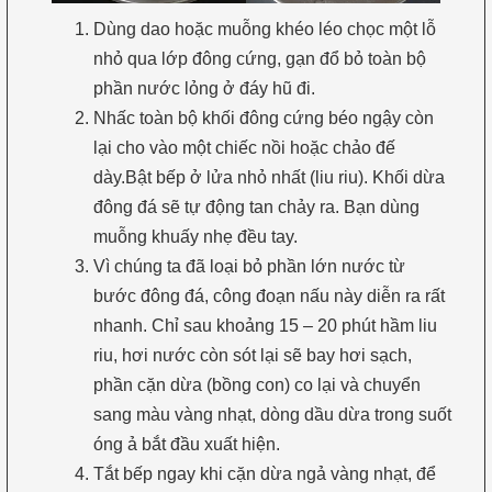
Dùng dao hoặc muỗng khéo léo chọc một lỗ
nhỏ qua lớp đông cứng, gạn đổ bỏ toàn bộ
phần nước lỏng ở đáy hũ đi.
Nhấc toàn bộ khối đông cứng béo ngậy còn
lại cho vào một chiếc nồi hoặc chảo đế
dày.Bật bếp ở lửa nhỏ nhất (liu riu). Khối dừa
đông đá sẽ tự động tan chảy ra. Bạn dùng
muỗng khuấy nhẹ đều tay.
Vì chúng ta đã loại bỏ phần lớn nước từ
bước đông đá, công đoạn nấu này diễn ra rất
nhanh. Chỉ sau khoảng 15 – 20 phút hầm liu
riu, hơi nước còn sót lại sẽ bay hơi sạch,
phần cặn dừa (bồng con) co lại và chuyển
sang màu vàng nhạt, dòng dầu dừa trong suốt
óng ả bắt đầu xuất hiện.
Tắt bếp ngay khi cặn dừa ngả vàng nhạt, để