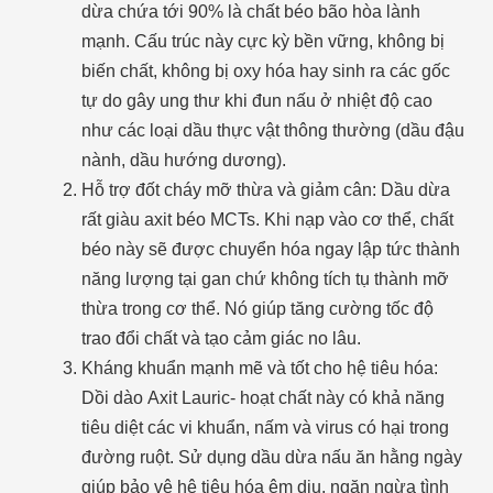
dừa chứa tới 90% là chất béo bão hòa lành
mạnh. Cấu trúc này cực kỳ bền vững, không bị
biến chất, không bị oxy hóa hay sinh ra các gốc
tự do gây ung thư khi đun nấu ở nhiệt độ cao
như các loại dầu thực vật thông thường (dầu đậu
nành, dầu hướng dương).
Hỗ trợ đốt cháy mỡ thừa và giảm cân: Dầu dừa
rất giàu axit béo MCTs. Khi nạp vào cơ thể, chất
béo này sẽ được chuyển hóa ngay lập tức thành
năng lượng tại gan chứ không tích tụ thành mỡ
thừa trong cơ thể. Nó giúp tăng cường tốc độ
trao đổi chất và tạo cảm giác no lâu.
Kháng khuẩn mạnh mẽ và tốt cho hệ tiêu hóa:
Dồi dào Axit Lauric- hoạt chất này có khả năng
tiêu diệt các vi khuẩn, nấm và virus có hại trong
đường ruột. Sử dụng dầu dừa nấu ăn hằng ngày
giúp bảo vệ hệ tiêu hóa êm dịu, ngăn ngừa tình