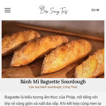
Nhảy
tới
EN
VI
nội
dung
Bánh Mì Baguette Sourdough
Các loại bánh sourdough
,
Công Thức
Baguette là biểu tượng ẩm thực của Pháp, nổi tiếng với
lớp vỏ vàng giòn và ruột dai xốp. Khi kết hợp cùng men tự