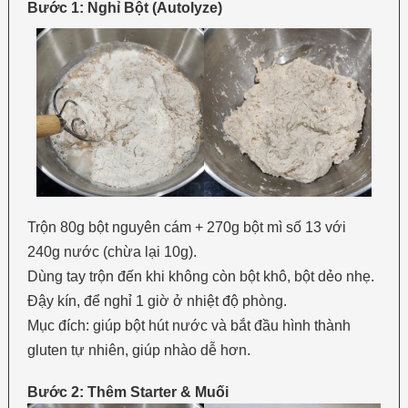
Bước 1: Nghỉ Bột (Autolyze)
Trộn 80g bột nguyên cám + 270g bột mì số 13 với
240g nước (chừa lại 10g).
Dùng tay trộn đến khi không còn bột khô, bột dẻo nhẹ.
Đậy kín, để nghỉ 1 giờ ở nhiệt độ phòng.
Mục đích: giúp bột hút nước và bắt đầu hình thành
gluten tự nhiên, giúp nhào dễ hơn.
Bước 2: Thêm Starter & Muối