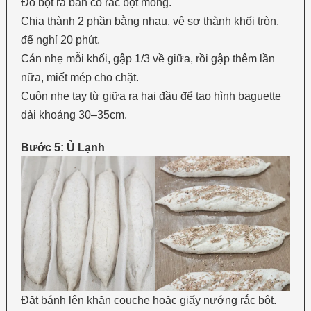
Đổ bột ra bàn có rắc bột mỏng.
Chia thành 2 phần bằng nhau, vê sơ thành khối tròn,
để nghỉ 20 phút.
Cán nhẹ mỗi khối, gập 1/3 về giữa, rồi gập thêm lần
nữa, miết mép cho chặt.
Cuộn nhẹ tay từ giữa ra hai đầu để tạo hình baguette
dài khoảng 30–35cm.
Bước 5: Ủ Lạnh
Đặt bánh lên khăn couche hoặc giấy nướng rắc bột.