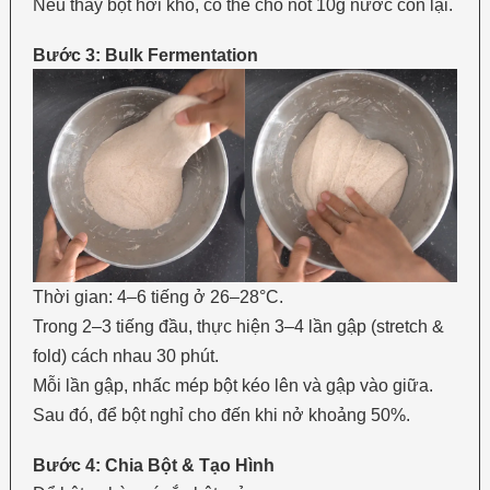
Nếu thấy bột hơi khô, có thể cho nốt 10g nước còn lại.
Bước 3: Bulk Fermentation
Thời gian: 4–6 tiếng ở 26–28°C.
Trong 2–3 tiếng đầu, thực hiện 3–4 lần gập (stretch &
fold) cách nhau 30 phút.
Mỗi lần gập, nhấc mép bột kéo lên và gập vào giữa.
Sau đó, để bột nghỉ cho đến khi nở khoảng 50%.
Bước 4: Chia Bột & Tạo Hình