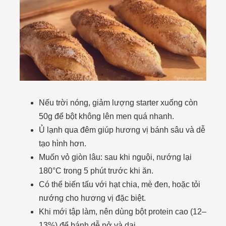
Nếu trời nóng, giảm lượng starter xuống còn
50g để bột không lên men quá nhanh.
Ủ lạnh qua đêm giúp hương vị bánh sâu và dễ
tạo hình hơn.
Muốn vỏ giòn lâu: sau khi nguội, nướng lại
180°C trong 5 phút trước khi ăn.
Có thể biến tấu với hạt chia, mè đen, hoặc tỏi
nướng cho hương vị đặc biệt.
Khi mới tập làm, nên dùng bột protein cao (12–
13%) để bánh dễ nở và dai.