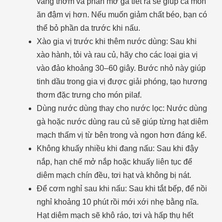
vàng thơm và phần mỡ gà tiết ra sẽ giúp cả món
ăn đậm vị hơn. Nếu muốn giảm chất béo, bạn có
thể bỏ phần da trước khi nấu.
Xào gia vị trước khi thêm nước dùng: Sau khi
xào hành, tỏi và rau củ, hãy cho các loại gia vị
vào đảo khoảng 30–60 giây. Bước nhỏ này giúp
tinh dầu trong gia vị được giải phóng, tạo hương
thơm đặc trưng cho món pilaf.
Dùng nước dùng thay cho nước lọc: Nước dùng
gà hoặc nước dùng rau củ sẽ giúp từng hạt diêm
mạch thấm vị từ bên trong và ngon hơn đáng kể.
Không khuấy nhiều khi đang nấu: Sau khi đậy
nắp, hạn chế mở nắp hoặc khuấy liên tục để
diêm mạch chín đều, tơi hạt và không bị nát.
Để cơm nghỉ sau khi nấu: Sau khi tắt bếp, để nồi
nghỉ khoảng 10 phút rồi mới xới nhẹ bằng nĩa.
Hạt diêm mạch sẽ khô ráo, tơi và hấp thụ hết