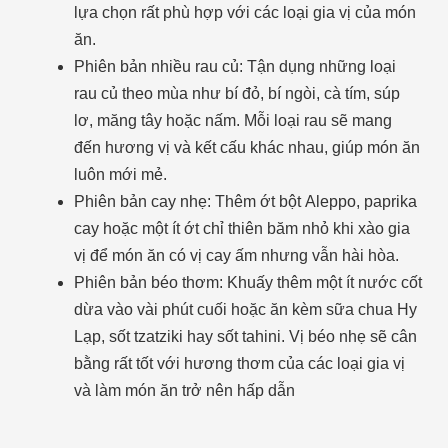
lựa chọn rất phù hợp với các loại gia vị của món
ăn.
Phiên bản nhiều rau củ: Tận dụng những loại
rau củ theo mùa như bí đỏ, bí ngòi, cà tím, súp
lơ, măng tây hoặc nấm. Mỗi loại rau sẽ mang
đến hương vị và kết cấu khác nhau, giúp món ăn
luôn mới mẻ.
Phiên bản cay nhẹ: Thêm ớt bột Aleppo, paprika
cay hoặc một ít ớt chỉ thiên băm nhỏ khi xào gia
vị để món ăn có vị cay ấm nhưng vẫn hài hòa.
Phiên bản béo thơm: Khuấy thêm một ít nước cốt
dừa vào vài phút cuối hoặc ăn kèm sữa chua Hy
Lạp, sốt tzatziki hay sốt tahini. Vị béo nhẹ sẽ cân
bằng rất tốt với hương thơm của các loại gia vị
và làm món ăn trở nên hấp dẫn