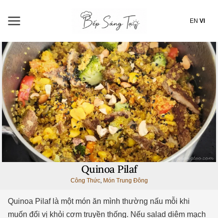
Nhảy
tới
EN
VI
nội
dung
Quinoa Pilaf
Công Thức
,
Món Trung Đông
Quinoa Pilaf là một món ăn mình thường nấu mỗi khi
muốn đổi vị khỏi cơm truyền thống. Nếu salad diêm mạch