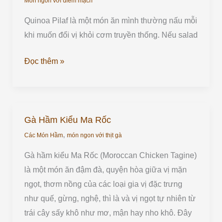
Món ngon với diêm mạch
Quinoa Pilaf là một món ăn mình thường nấu mỗi
khi muốn đổi vị khỏi cơm truyền thống. Nếu salad
Đọc thêm »
Gà Hầm Kiểu Ma Rốc
Gà
,
Hầm
Các Món Hầm
món ngon với thịt gà
Kiểu
Gà hầm kiểu Ma Rốc (Moroccan Chicken Tagine)
Ma
là một món ăn đậm đà, quyện hòa giữa vị mặn
Rốc
ngọt, thơm nồng của các loại gia vị đặc trưng
như quế, gừng, nghệ, thì là và vị ngọt tự nhiên từ
trái cây sấy khô như mơ, mận hay nho khô. Đây