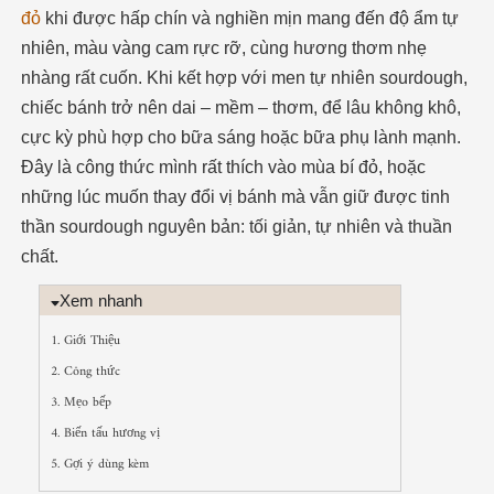
đỏ
khi được hấp chín và nghiền mịn mang đến độ ẩm tự
nhiên, màu vàng cam rực rỡ, cùng hương thơm nhẹ
nhàng rất cuốn. Khi kết hợp với men tự nhiên sourdough,
chiếc bánh trở nên dai – mềm – thơm, để lâu không khô,
cực kỳ phù hợp cho bữa sáng hoặc bữa phụ lành mạnh.
Đây là công thức mình rất thích vào mùa bí đỏ, hoặc
những lúc muốn thay đổi vị bánh mà vẫn giữ được tinh
thần sourdough nguyên bản: tối giản, tự nhiên và thuần
chất.
Xem nhanh
1. Giới Thiệu
2. Công thức
3. Mẹo bếp
4. Biến tấu hương vị
5. Gợi ý dùng kèm