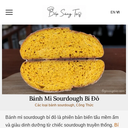
Nhảy
tới
EN
VI
nội
dung
Bánh Mì Sourdough Bí Đỏ
Các loại bánh sourdough
,
Công Thức
Bánh mì sourdough bí đỏ là phiên bản biến tấu mềm ẩm
và giàu dinh dưỡng từ chiếc sourdough truyền thống.
Bí