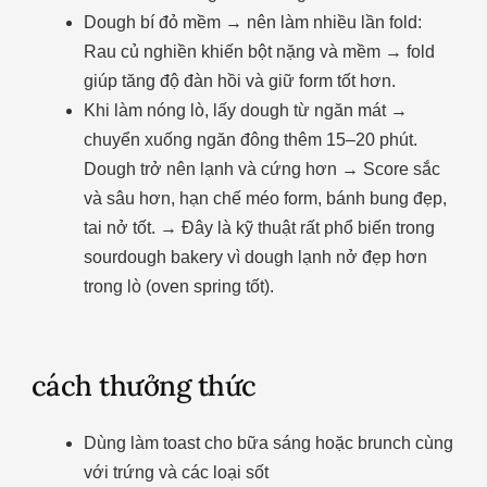
Dough bí đỏ mềm → nên làm nhiều lần fold:
Rau củ nghiền khiến bột nặng và mềm → fold
giúp tăng độ đàn hồi và giữ form tốt hơn.
Khi làm nóng lò, lấy dough từ ngăn mát →
chuyển xuống ngăn đông thêm 15–20 phút.
Dough trở nên lạnh và cứng hơn → Score sắc
và sâu hơn, hạn chế méo form, bánh bung đẹp,
tai nở tốt. → Đây là kỹ thuật rất phổ biến trong
sourdough bakery vì dough lạnh nở đẹp hơn
trong lò (oven spring tốt).
cách thưởng thức
Dùng làm toast cho bữa sáng hoặc brunch cùng
với trứng và các loại sốt