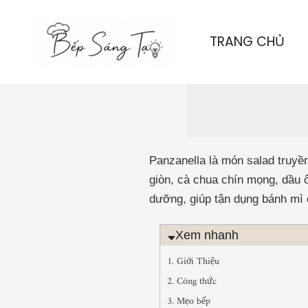
Nhảy
tới
TRANG CHỦ
nội
dung
Panzanella là món salad truyề
giòn, cà chua chín mọng, dầu ô
dưỡng, giúp tận dụng bánh mì c
Xem nhanh
1. Giới Thiệu
2. Công thức
3. Mẹo bếp