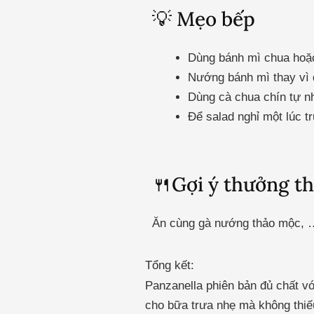
💡 Mẹo bếp
Dùng bánh mì chua hoặc
Nướng bánh mì thay vì 
Dùng cà chua chín tự nh
Để salad nghỉ một lúc 
🍴Gợi ý thưởng t
Ăn cùng gà nướng thảo mộc, 
Tổng kết:
Panzanella phiên bản đủ chất v
cho bữa trưa nhẹ mà không thiế