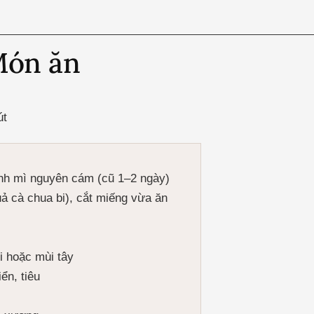
Món ăn
út
ánh mì nguyên cám (cũ 1–2 ngày)
ả cà chua bi), cắt miếng vừa ăn
i hoặc mùi tây
ển, tiêu