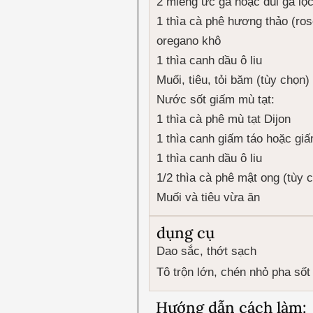
2 miếng ức gà hoặc đùi gà lọ
1 thìa cà phê hương thảo (ro
oregano khô
1 thìa canh dầu ô liu
Muối, tiêu, tỏi băm (tùy chọn)
Nước sốt giấm mù tạt:
1 thìa cà phê mù tạt Dijon
1 thìa canh giấm táo hoặc gi
1 thìa canh dầu ô liu
1/2 thìa cà phê mật ong (tùy 
Muối và tiêu vừa ăn
dụng cụ
Dao sắc, thớt sạch
Tô trộn lớn, chén nhỏ pha sốt
Hướng dẫn cách làm: