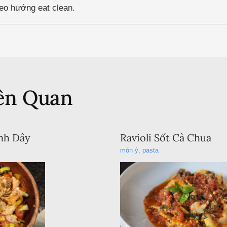
heo hướng eat clean.
iên Quan
anh Dây
Ravioli Sốt Cà Chua
món ý
,
pasta