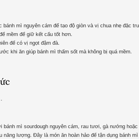
 bánh mì nguyên cám để tạo độ giòn và vị chua nhẹ đặc tr
để mềm để giữ kết cấu tốt hơn.
iên để có vị ngọt đậm đà.
trước khi ăn giúp bánh mì thấm sốt mà không bị quá mềm.
hức
…
ới bánh mì sourdough nguyên cám, rau tươi, gà nướng hoặc t
u năng lượng. Đây là món ăn hoàn hảo để tận dụng bánh mì