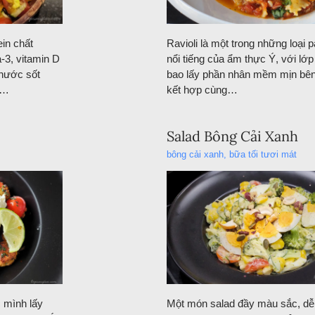
ein chất
Ravioli là một trong những loại p
-3, vitamin D
nổi tiếng của ẩm thực Ý, với lớ
 nước sốt
bao lấy phần nhân mềm mịn bên 
t…
kết hợp cùng…
Salad Bông Cải Xanh
bông cải xanh
,
bữa tối tươi mát
 mình lấy
Một món salad đầy màu sắc, dễ