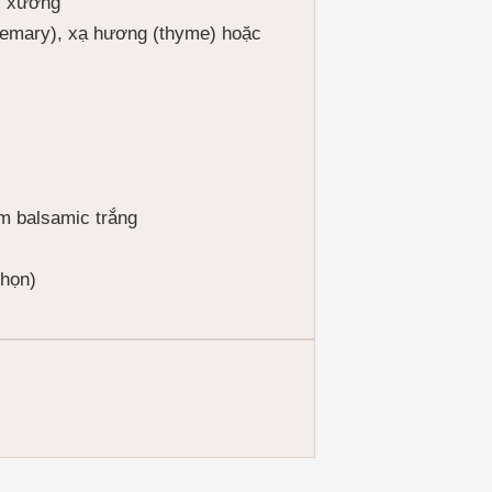
c xương
semary), xạ hương (thyme) hoặc
ấm balsamic trắng
chọn)