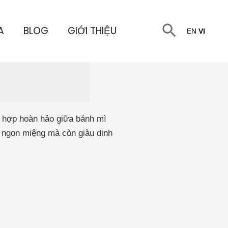
Tìm
A
BLOG
GIỚI THIỆU
EN
VI
kiếm
t hợp hoàn hảo giữa bánh mì
ỉ ngon miệng mà còn giàu dinh