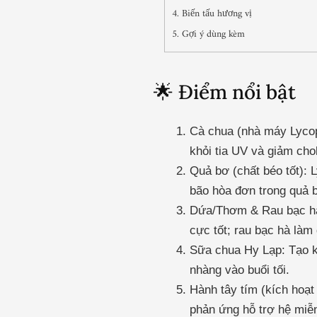
4. Biến tấu hương vị
5. Gợi ý dùng kèm
🌟 Điểm nổi bật
Cà chua (nhà máy Lycop
khỏi tia UV và giảm chol
Quả bơ (chất béo tốt): 
bão hòa đơn trong quả b
Dứa/Thơm & Rau bạc hà 
cực tốt; rau bạc hà làm
Sữa chua Hy Lạp: Tạo kế
nhàng vào buổi tối.
Hành tây tím (kích hoạt
phản ứng hỗ trợ hệ miễ