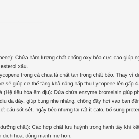
ene): Chứa hàm lượng chất chống oxy hóa cực cao giúp ng
esterol xấu.
Lycopene trong cà chua là chất tan trong chất béo. Thay vì d
ơ sẽ giúp cơ thể tăng khả năng hấp thụ Lycopene lên gấp 4-
(Hệ tiêu hóa êm dịu): Dứa chứa enzyme bromelain giúp phân
 dịu dạ dày, giúp bụng nhẹ nhàng, chống đầy hơi vào ban đê
t cấu sốt sệt, ngậy béo nhưng lại rất ít calo, bổ sung prote
 dưỡng chất): Các hợp chất lưu huỳnh trong hành tây khi kế
n dịch hoạt động mạnh mẽ hơn.