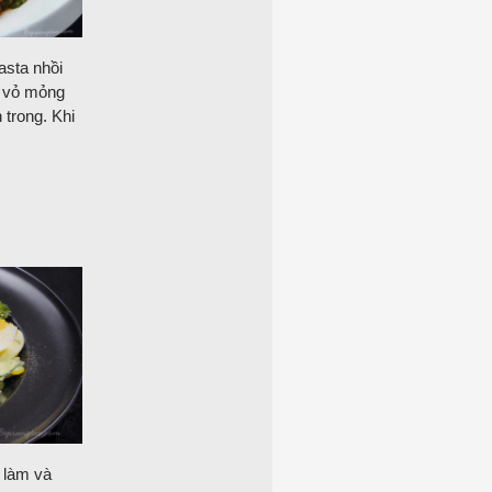
asta nhồi
p vỏ mỏng
trong. Khi
 làm và