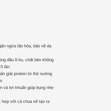
ăn ngừa lão hóa, bảo vệ da
ùng dầu ô-liu, chất béo không
5 lần.
 giải protein từ thịt nướng
m.
in và lợi khuẩn giúp bụng nhẹ
t hợp với cà chua sẽ tạo ra