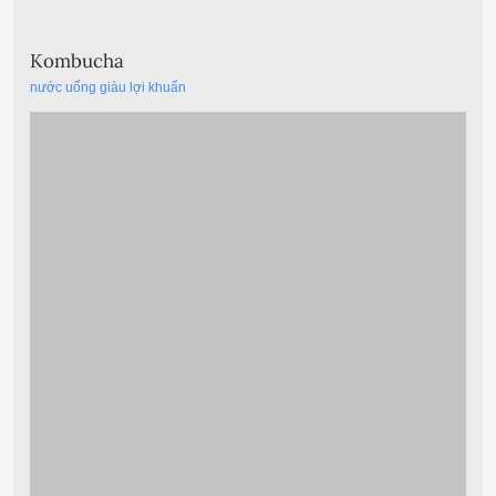
Kombucha
nước uống giàu lợi khuẩn
Kombucha là một loại trà lên men tự nhiên được yêu thích vì
hương vị độc đáo và lợi ích cho sức khỏe như hỗ trợ tiêu hóa,
tăng cường…