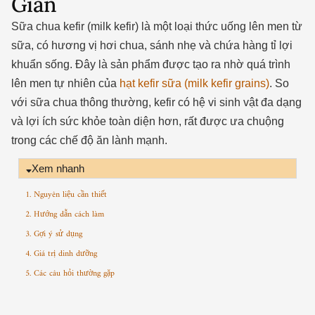
Giản
Sữa chua kefir (milk kefir) là một loại thức uống lên men từ
sữa, có hương vị hơi chua, sánh nhẹ và chứa hàng tỉ lợi
khuẩn sống. Đây là sản phẩm được tạo ra nhờ quá trình
lên men tự nhiên của
hạt kefir sữa (milk kefir grains)
. So
với sữa chua thông thường, kefir có hệ vi sinh vật đa dạng
và lợi ích sức khỏe toàn diện hơn, rất được ưa chuộng
trong các chế độ ăn lành mạnh.
Xem nhanh
1. Nguyên liệu cần thiết
2. Hướng dẫn cách làm
3. Gợi ý sử dụng
4. Giá trị dinh dưỡng
5. Các câu hỏi thường gặp