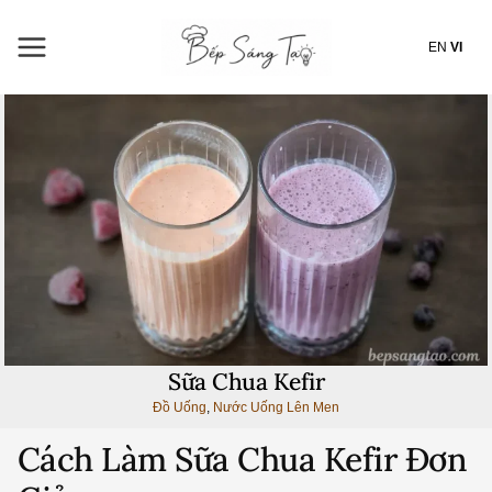
Nhảy
tới
EN
VI
nội
dung
Sữa Chua Kefir
Đồ Uống
,
Nước Uống Lên Men
Cách Làm Sữa Chua Kefir Đơn