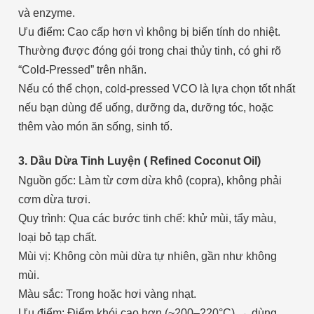
và enzyme.
Ưu điểm: Cao cấp hơn vì không bị biến tính do nhiệt.
Thường được đóng gói trong chai thủy tinh, có ghi rõ
“Cold-Pressed” trên nhãn.
Nếu có thể chọn, cold-pressed VCO là lựa chọn tốt nhất
nếu bạn dùng để uống, dưỡng da, dưỡng tóc, hoặc
thêm vào món ăn sống, sinh tố.
3. Dầu Dừa Tinh Luyện ( Refined Coconut Oil)
Nguồn gốc: Làm từ cơm dừa khô (copra), không phải
cơm dừa tươi.
Quy trình: Qua các bước tinh chế: khử mùi, tẩy màu,
loại bỏ tạp chất.
Mùi vị: Không còn mùi dừa tự nhiên, gần như không
mùi.
Màu sắc: Trong hoặc hơi vàng nhạt.
Ưu điểm: Điểm khói cao hơn (~200–220°C) → dùng