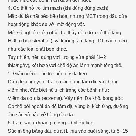
4. Có thể hỗ trợ tim mạch (khi dùng đúng cách)
Mặc dù là chất béo bão hòa, nhưng MCT trong dầu dừa
hoạt động khác so với mỡ động vật.
Một số nghiên cứu nhỏ cho thấy dầu dừa có thể tăng
HDL (cholesterol tốt), và không làm tăng LDL xấu nhiều
như các loại chất béo khác.
Tuy nhiên, nên dùng với lượng vừa phải (1–2
thìa/ngày), kết hợp với chế độ ăn lành mạnh tổng thể.
5. Giảm viêm – hỗ trợ bệnh lý da liễu
Dầu dừa nguyên chất có tác dụng làm dịu và chống
viêm nhẹ, đặc biệt hữu ích trong các bệnh như:
Viêm da cơ địa (eczema), Vẩy nến, Da khô, bong tróc
Có thể bôi ngoài da để làm dịu vùng bị kích ứng, dưỡng
ẩm sâu và bảo vệ hàng rào da.
6. Làm sạch khoang miệng – Oil Pulling
Súc miệng bằng dầu dừa (1 thìa vào buổi sáng, từ 5–15