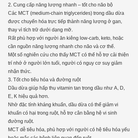
2. Cung cấp năng lượng nhanh – tốt cho não bộ
Các MCT (medium-chain triglycerides) trong dầu dừa
được chuyển hóa trực tiếp thành năng lượng ở gan,
thay vì tích trữ dưới dạng mỡ.
Rất phù hợp với người ăn kiêng low-carb, keto, hoặc
cần nguồn năng lượng nhanh cho não và cơ thể.
Một số nghiên cứu cho thấy MCT có thể hỗ trợ cải thiện
trí nhớ ở người lớn tuổi, người có nguy cơ suy giảm
nhận thức.
3. Tốt cho tiêu hóa và đường ruột
Dầu dừa giúp hấp thụ vitamin tan trong dầu như A, D,
E, K hiệu quả hơn.
Nhờ đặc tính kháng khuẩn, dầu dừa có thể giảm vi
khuẩn có hại trong ruột, hỗ trợ cân bằng hệ vi sinh
đường ruột.
MCT dễ tiêu hóa, phù hợp với người có hệ tiêu hóa yếu
hoặc mắc các bệnh liên quan đến ruột.