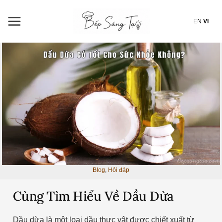
Nhảy
tới
EN
VI
nội
dung
Blog
,
Hỏi đáp
Cùng Tìm Hiểu Về Dầu Dừa
Dầu dừa là một loại dầu thực vật được chiết xuất từ