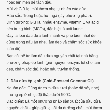
hoặc lên men để tách dầu.
Mùi vị: Giữ lại mùi thơm nhẹ tự nhiên của dừa.
Màu sắc: Trong hoặc hơi ngà (tùy phương pháp).
Dinh dưỡng: Giữ lại nhiều enzyme, vitamin E và acid
béo trung bình (MCTs), đặc biệt là axit lauric.
Đây là loại dầu dừa lành mạnh và phổ biến nhất để
dùng trong nấu ăn nhẹ, làm đẹp và chăm sóc sức khỏe
toàn diện.
Bạn có thể tự làm dầu dừa nguyên chất tại nhà bằng
phương pháp ép lạnh (giữ nguyên enzym, tốt cho làm
đẹp, chăm sóc da), hoặc nấu truyền thống.
2. Dầu dừa ép lạnh (Cold-Pressed Coconut Oil)
Nguồn gốc: Cũng từ cơm dừa tươi (hoặc đã sấy nhẹ),
nhưng ép ở nhiệt độ thấp dưới 50°C.
Đặc điểm: Là một phương pháp sản xuất của dầu dừa
nguyên chất – giúp giữ lại tối đa dưỡng chất, mùi thơm