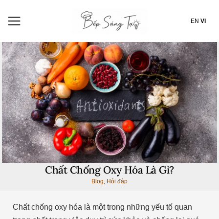
Nhảy
tới
EN
VI
nội
dung
Chất Chống Oxy Hóa Là Gì?
Blog
,
Hỏi đáp
Chất chống oxy hóa là một trong những yếu tố quan