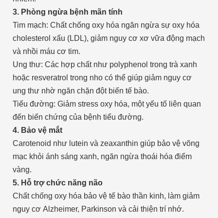
3. Phòng ngừa bệnh mãn tính
Tim mạch: Chất chống oxy hóa ngăn ngừa sự oxy hóa
cholesterol xấu (LDL), giảm nguy cơ xơ vữa động mạch
và nhồi máu cơ tim.
Ung thư: Các hợp chất như polyphenol trong trà xanh
hoặc resveratrol trong nho có thể giúp giảm nguy cơ
ung thư nhờ ngăn chặn đột biến tế bào.
Tiểu đường: Giảm stress oxy hóa, một yếu tố liên quan
đến biến chứng của bệnh tiểu đường.
4. Bảo vệ mắt
Carotenoid như lutein và zeaxanthin giúp bảo vệ võng
mạc khỏi ánh sáng xanh, ngăn ngừa thoái hóa điểm
vàng.
5. Hỗ trợ chức năng não
Chất chống oxy hóa bảo vệ tế bào thần kinh, làm giảm
nguy cơ Alzheimer, Parkinson và cải thiện trí nhớ.