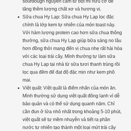
sourdough nguyên cám từ bột mì hữu cơ để
tăng thêm lượng chất xơ và hương vị.
Sữa chua Hy Lạp: Sữa chua Hy Lạp lọc đặc
chính là lớp kem tự nhiên của món toast này.
Với hàm lượng protein cao hơn sữa chua thông
thường, sữa chua Hy Lạp giúp bữa sáng no lâu
hơn đồng thời mang đến vị chua nhẹ rất hài hòa
với các loại trái cây. Mình thường tự làm sữa
chua Hy Lạp tại nhà từ sữa tươi thanh trùng rồi
lọc qua đêm để đạt độ đặc mịn như kem phô
mai.
Việt quất: Việt quất là điểm nhấn của món ăn.
Mình thường sử dụng việt quất đông lạnh vì dễ
bảo quản và có thể sử dụng quanh năm. Chỉ
cần đun ở lửa nhỏ nhất trong khoảng 5-10 phút,
việt quất sẽ tự mềm nhuyễn và tiết ra phần
nước tự nhiên tạo thành một loại mứt trái cây