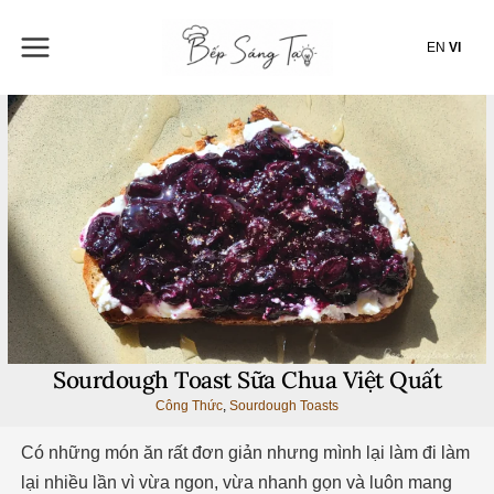
Nhảy
tới
EN
VI
nội
dung
Sourdough Toast Sữa Chua Việt Quất
Công Thức
,
Sourdough Toasts
Có những món ăn rất đơn giản nhưng mình lại làm đi làm
lại nhiều lần vì vừa ngon, vừa nhanh gọn và luôn mang