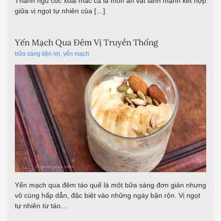
Thanh ngũ cốc xoài mắc ca là món ăn vặt lành mạnh kết hợp
giữa vị ngọt tự nhiên của […]
Yến Mạch Qua Đêm Vị Truyền Thống
bữa sáng tiện lợi
,
yến mạch
Yến mạch qua đêm táo quế là một bữa sáng đơn giản nhưng
vô cùng hấp dẫn, đặc biệt vào những ngày bận rộn. Vị ngọt
tự nhiên từ táo…