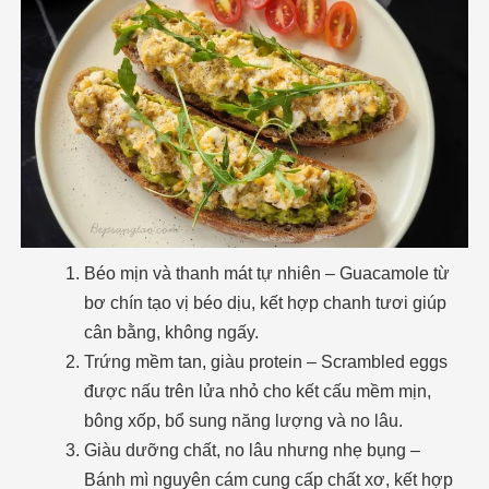
Béo mịn và thanh mát tự nhiên – Guacamole từ
bơ chín tạo vị béo dịu, kết hợp chanh tươi giúp
cân bằng, không ngấy.
Trứng mềm tan, giàu protein – Scrambled eggs
được nấu trên lửa nhỏ cho kết cấu mềm mịn,
bông xốp, bổ sung năng lượng và no lâu.
Giàu dưỡng chất, no lâu nhưng nhẹ bụng –
Bánh mì nguyên cám cung cấp chất xơ, kết hợp