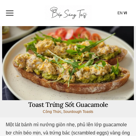
Nhảy
tới
EN
VI
nội
dung
Toast Trứng Sốt Guacamole
Công Thức
,
Sourdough Toasts
Một lát bánh mì nướng giòn nhẹ, phủ lên lớp guacamole
bơ chín béo mịn, và trứng bác (scrambled eggs) vàng óng