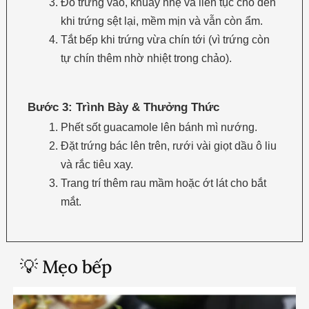
Đổ trứng vào, khuấy nhẹ và liên tục cho đến
khi trứng sệt lại, mềm mịn và vẫn còn ẩm.
Tắt bếp khi trứng vừa chín tới (vì trứng còn
tự chín thêm nhờ nhiệt trong chảo).
Bước 3: Trình Bày & Thưởng Thức
Phết sốt guacamole lên bánh mì nướng.
Đặt trứng bác lên trên, rưới vài giọt dầu ô liu
và rắc tiêu xay.
Trang trí thêm rau mầm hoặc ớt lát cho bắt
mắt.
💡 Mẹo bếp