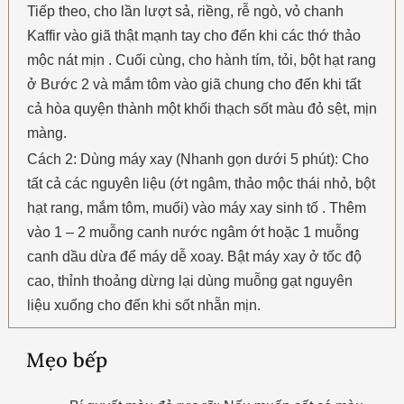
Tiếp theo, cho lần lượt sả, riềng, rễ ngò, vỏ chanh
Kaffir vào giã thật mạnh tay cho đến khi các thớ thảo
mộc nát mịn . Cuối cùng, cho hành tím, tỏi, bột hạt rang
ở Bước 2 và mắm tôm vào giã chung cho đến khi tất
cả hòa quyện thành một khối thạch sốt màu đỏ sệt, mịn
màng.
Cách 2: Dùng máy xay (Nhanh gọn dưới 5 phút): Cho
tất cả các nguyên liệu (ớt ngâm, thảo mộc thái nhỏ, bột
hạt rang, mắm tôm, muối) vào máy xay sinh tố . Thêm
vào 1 – 2 muỗng canh nước ngâm ớt hoặc 1 muỗng
canh dầu dừa để máy dễ xoay. Bật máy xay ở tốc độ
cao, thỉnh thoảng dừng lại dùng muỗng gạt nguyên
liệu xuống cho đến khi sốt nhẵn mịn.
Mẹo bếp