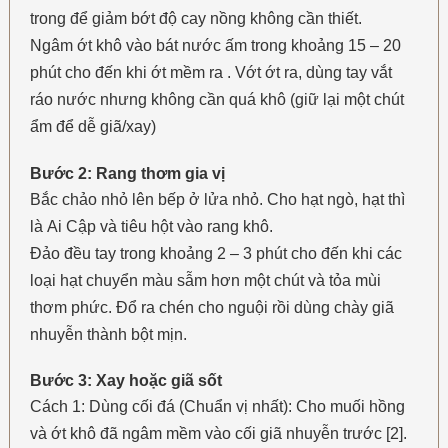
trong để giảm bớt độ cay nồng không cần thiết.
Ngâm ớt khô vào bát nước ấm trong khoảng 15 – 20
phút cho đến khi ớt mềm ra . Vớt ớt ra, dùng tay vắt
ráo nước nhưng không cần quá khô (giữ lại một chút
ẩm để dễ giã/xay)
Bước 2: Rang thơm gia vị
Bắc chảo nhỏ lên bếp ở lửa nhỏ. Cho hạt ngò, hạt thì
là Ai Cập và tiêu hột vào rang khô.
Đảo đều tay trong khoảng 2 – 3 phút cho đến khi các
loại hạt chuyển màu sẫm hơn một chút và tỏa mùi
thơm phức. Đổ ra chén cho nguội rồi dùng chày giã
nhuyễn thành bột mịn.
Bước 3: Xay hoặc giã sốt
Cách 1: Dùng cối đá (Chuẩn vị nhất): Cho muối hồng
và ớt khô đã ngâm mềm vào cối giã nhuyễn trước [2].