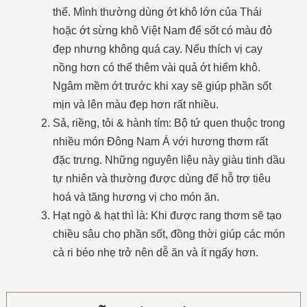
thể. Mình thường dùng ớt khô lớn của Thái
hoặc ớt sừng khô Việt Nam để sốt có màu đỏ
đẹp nhưng không quá cay. Nếu thích vị cay
nồng hơn có thể thêm vài quả ớt hiểm khô.
Ngâm mềm ớt trước khi xay sẽ giúp phần sốt
mịn và lên màu đẹp hơn rất nhiều.
Sả, riềng, tỏi & hành tím: Bộ tứ quen thuộc trong
nhiều món Đông Nam Á với hương thơm rất
đặc trưng. Những nguyên liệu này giàu tinh dầu
tự nhiên và thường được dùng để hỗ trợ tiêu
hoá và tăng hương vị cho món ăn.
Hạt ngò & hạt thì là: Khi được rang thơm sẽ tạo
chiều sâu cho phần sốt, đồng thời giúp các món
cà ri béo nhẹ trở nên dễ ăn và ít ngấy hơn.