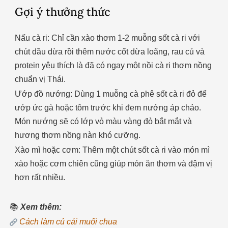
Gợi ý thưởng thức
Nấu cà ri: Chỉ cần xào thơm 1-2 muỗng sốt cà ri với
chút dầu dừa rồi thêm nước cốt dừa loãng, rau củ và
protein yêu thích là đã có ngay một nồi cà ri thơm nồng
chuẩn vị Thái.
Ướp đồ nướng: Dùng 1 muỗng cà phê sốt cà ri đỏ để
ướp ức gà hoặc tôm trước khi đem nướng áp chảo.
Món nướng sẽ có lớp vỏ màu vàng đỏ bắt mắt và
hương thơm nồng nàn khó cưỡng.
Xào mì hoặc cơm: Thêm một chút sốt cà ri vào món mì
xào hoặc cơm chiên cũng giúp món ăn thơm và đậm vị
hơn rất nhiều.
📚
Xem thêm:
Cách làm củ cải muối chua