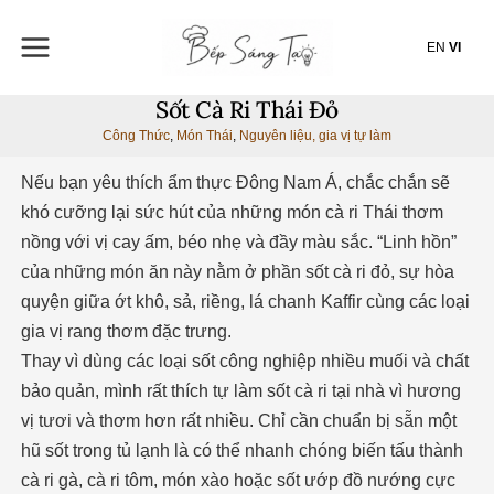
Nhảy
tới
EN
VI
nội
dung
Sốt Cà Ri Thái Đỏ
Công Thức
,
Món Thái
,
Nguyên liệu, gia vị tự làm
Nếu bạn yêu thích ẩm thực Đông Nam Á, chắc chắn sẽ
khó cưỡng lại sức hút của những món cà ri Thái thơm
nồng với vị cay ấm, béo nhẹ và đầy màu sắc. “Linh hồn”
của những món ăn này nằm ở phần sốt cà ri đỏ, sự hòa
quyện giữa ớt khô, sả, riềng, lá chanh Kaffir cùng các loại
gia vị rang thơm đặc trưng.
Thay vì dùng các loại sốt công nghiệp nhiều muối và chất
bảo quản, mình rất thích tự làm sốt cà ri tại nhà vì hương
vị tươi và thơm hơn rất nhiều. Chỉ cần chuẩn bị sẵn một
hũ sốt trong tủ lạnh là có thể nhanh chóng biến tấu thành
cà ri gà, cà ri tôm, món xào hoặc sốt ướp đồ nướng cực