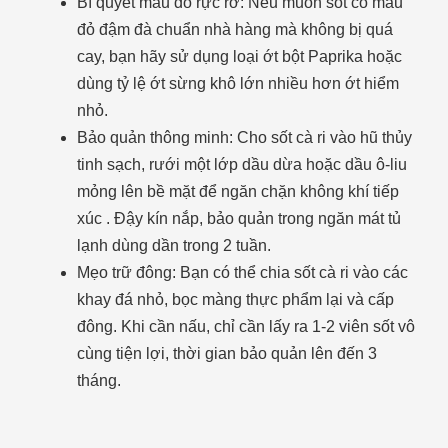
Bí quyết màu đỏ rực rỡ: Nếu muốn sốt có màu
đỏ đậm đà chuẩn nhà hàng mà không bị quá
cay, bạn hãy sử dụng loại ớt bột Paprika hoặc
dùng tỷ lệ ớt sừng khô lớn nhiều hơn ớt hiểm
nhỏ.
Bảo quản thông minh: Cho sốt cà ri vào hũ thủy
tinh sạch, rưới một lớp dầu dừa hoặc dầu ô-liu
mỏng lên bề mặt để ngăn chặn không khí tiếp
xúc . Đậy kín nắp, bảo quản trong ngăn mát tủ
lạnh dùng dần trong 2 tuần.
Mẹo trữ đông: Bạn có thể chia sốt cà ri vào các
khay đá nhỏ, bọc màng thực phẩm lại và cấp
đông. Khi cần nấu, chỉ cần lấy ra 1-2 viên sốt vô
cùng tiện lợi, thời gian bảo quản lên đến 3
tháng.