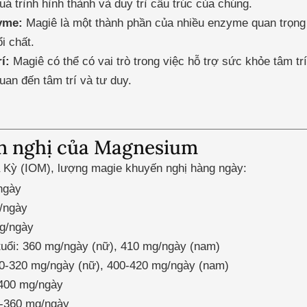
uá trình hình thành và duy trì cấu trúc của chúng.
yme:
Magiê là một thành phần của nhiều enzyme quan trọng t
i chất.
í:
Magiê có thể có vai trò trong việc hỗ trợ sức khỏe tâm t
quan đến tâm trí và tư duy.
ến nghị của Magnesium
 Kỳ (IOM), lượng magie khuyến nghị hàng ngày:
ngày
g/ngày
mg/ngày
 tuổi: 360 mg/ngày (nữ), 410 mg/ngày (nam)
10-320 mg/ngày (nữ), 400-420 mg/ngày (nam)
-400 mg/ngày
0-360 mg/ngày