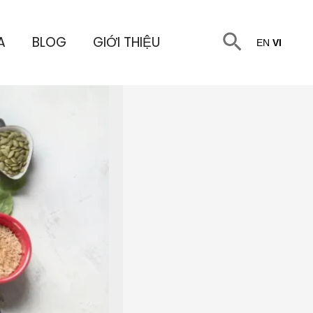
Tìm
A
BLOG
GIỚI THIỆU
EN
VI
kiếm