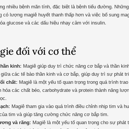
ong nhiều bệnh mãn tính, đặc biệt là bệnh tiểu đường. Nhữ
ng có lượng magiê huyết thanh thấp hơn và việc bổ sung ma
hóa glucose và các dấu hiệu nhạy cảm với insulin.
gie đối với cơ thể
hần kinh:
Magiê giúp duy trì chức năng cơ bắp và thần kin
u giữa các tế bào thần kinh và cơ bắp, giúp duy trì sự phát t
ổi chất:
Magiê là một yếu tố quan trọng trong quá trình trao
n hóa các chất béo, carbohydrate và protein thành năng lượ
học.
mạch:
Magiê tham gia vào quá trình điều chỉnh nhịp tim và h
 của tim và giúp tăng cường chức năng cơ bắp tim.
xương và răng:
Magiê là một yếu tố quan trọng cho sự phát 