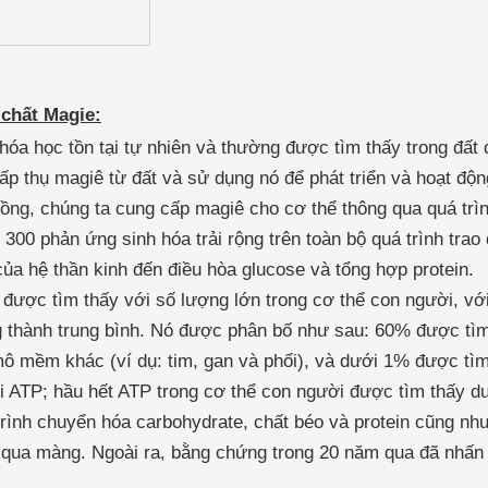
chất Magie:
hóa học tồn tại tự nhiên và thường được tìm thấy trong đất
p thụ magiê từ đất và sử dụng nó để phát triển và hoạt động
rồng, chúng ta cung cấp magiê cho cơ thể thông qua quá trìn
300 phản ứng sinh hóa trải rộng trên toàn bộ quá trình trao
của hệ thần kinh đến điều hòa glucose và tổng hợp protein.
 được tìm thấy với số lượng lớn trong cơ thể con người, v
g thành trung bình. Nó được phân bố như sau: 60% được tì
 mềm khác (ví dụ: tim, gan và phổi), và dưới 1% được tìm 
i ATP; hầu hết ATP trong cơ thể con người được tìm thấy d
trình chuyển hóa carbohydrate, chất béo và protein cũng như
 qua màng. Ngoài ra, bằng chứng trong 20 năm qua đã nhấn 