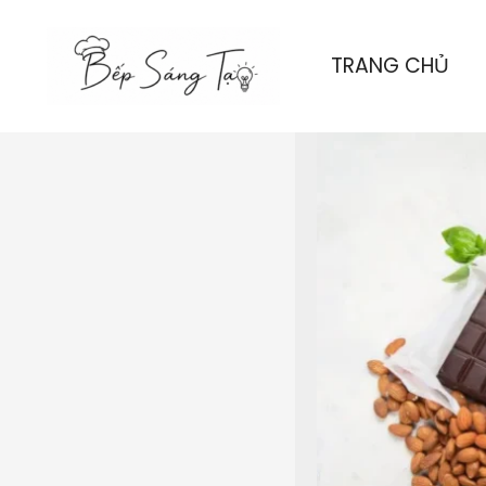
Nhảy
tới
TRANG CHỦ
nội
dung