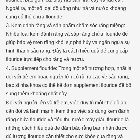
Ngoài ra, một số loại đồ uống như trà và nước khoáng
cũng có thể chứa flouride.
3. Kem đánh răng và sản phẩm chăm sóc răng miệng:
Nhiều loại kem đánh răng và sáp răng chứa flouride để
giúp bảo vệ men răng khỏi sự phá hủy và ngăn ngừa sự
hình thành sâu răng. Đây là cách hiệu quả để cung cấp
flouride trực tiếp cho răng và nướu.
4. Supplement flouride: Trong một số trường hợp, nhất là
đối với trẻ em hoặc người lớn có rủi ro cao về sâu răng,
bác sĩ nha khoa có thể kê đơn supplement flouride để bổ
sung thêm khoáng chất này.
Đối với người lớn và trẻ em, việc duy trì một chế độ ăn
cân đối và lành mạnh, kèm theo việc sử dụng kem đánh
răng chứa flouride và tiêu thụ nước máy giàu flouride là
những cách hiệu quả để đảm bảo rằng bạn nhận được
đủ lượng flouride cần thiết cho sức khỏe của răng và