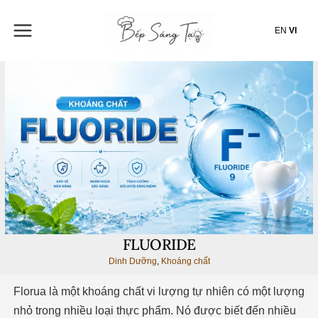
Nhảy
tới
EN
VI
nội
dung
FLUORIDE
Dinh Dưỡng
,
Khoáng chất
Florua là một khoáng chất vi lượng tự nhiên có một lượng
nhỏ trong nhiều loại thực phẩm. Nó được biết đến nhiều