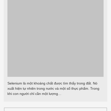
Selenium là một khoáng chất được tìm thấy trong đất. Nó
xuất hiện tự nhiên trong nước và một số thực phẩm. Trong
khi con người chỉ cần một lượng…
Để lại một bình luận
Email của bạn sẽ không được hiển thị công
khai.
Các trường bắt buộc được đánh dấu
*
Nhập