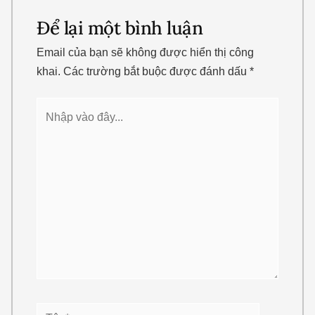
vào
đây...
Tên*
Email*
Trang
web
Lưu tên của tôi, email, và trang web trong