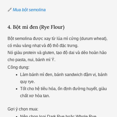
🔗
Mua bột semolina
4. Bột mì đen (Rye Flour)
Bột semolina được xay từ lúa mì cứng (durum wheat),
có màu vàng nhạt và độ thô đặc trưng.
Nó giàu protein và gluten, tạo độ dai và dẻo hoàn hảo
cho pasta, nui, bánh mì Ý.
Công dụng:
Làm bánh mì đen, bánh sandwich đậm vị, bánh
quy rye.
Tốt cho hệ tiêu hóa, ổn định đường huyết, giàu
chất xơ hòa tan.
Gợi ý chọn mua:
Nên chọn loại Dark Rye hoặc Whole Rye