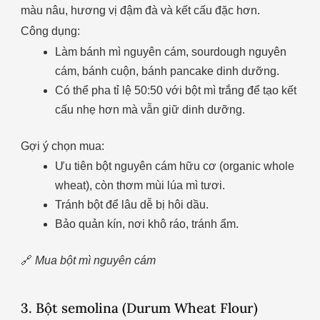
màu nâu, hương vị đậm đà và kết cấu đặc hơn.
Công dụng:
Làm bánh mì nguyên cám, sourdough nguyên
cám, bánh cuộn, bánh pancake dinh dưỡng.
Có thể pha tỉ lệ 50:50 với bột mì trắng để tạo kết
cấu nhẹ hơn mà vẫn giữ dinh dưỡng.
Gợi ý chọn mua:
Ưu tiên bột nguyên cám hữu cơ (organic whole
wheat), còn thơm mùi lúa mì tươi.
Tránh bột để lâu dễ bị hôi dầu.
Bảo quản kín, nơi khô ráo, tránh ẩm.
🔗
Mua bột mì nguyên cám
3. Bột semolina (Durum Wheat Flour)