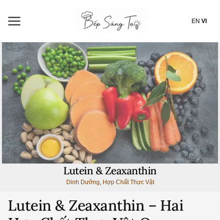
Nhảy
tới
EN
VI
nội
dung
Lutein & Zeaxanthin
Dinh Dưỡng
,
Hợp Chất Thực Vật
Lutein & Zeaxanthin – Hai