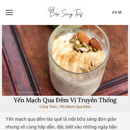
Nhảy
tới
EN
VI
nội
dung
Yến Mạch Qua Đêm Vị Truyền Thống
Công Thức
,
Yến Mạch Qua Đêm
Yến mạch qua đêm táo quế là một bữa sáng đơn giản
nhưng vô cùng hấp dẫn, đặc biệt vào những ngày bận