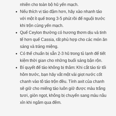
nhiên cho toàn bộ hũ yến mạch.
Nếu thích vị táo đậm hơn, hãy xào nhanh táo
với một ít quế trong 3-5 phút rồi để nguội trước
khi trộn cùng yến mạch.
Quế Ceylon thường có hương thơm dịu và tinh
tế hơn quế Cassia, rất phù hợp cho các món ăn
sáng và tráng miệng.
Có thể chuẩn bị sẵn 2-3 hũ trong tủ lạnh để tiết
kiệm thời gian cho những buổi sáng bận rộn.
Bí quyết để táo không bị thâm: Khi cắt táo từ tối
hôm trước, bạn hãy vắt một vài giọt nước cốt
chanh vào tô táo trộn đều. Tính axit của chanh
sẽ giữ cho miếng táo luôn giữ được màu trắng
tươi, giòn ngọt, không bị chuyển sang màu nâu
xỉn khi ngâm qua đêm.