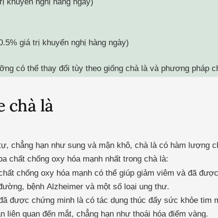
rị khuyến nghị hàng ngày)
0.5% giá trị khuyến nghị hàng ngày)
ng có thể thay đổi tùy theo giống chà là và phương pháp ch
e chà là
g tự, chẳng hạn như sung và mận khô, chà là có hàm lượng 
ba chất chống oxy hóa mạnh nhất trong chà là:
à chất chống oxy hóa mạnh có thể giúp giảm viêm và đã đượ
đường, bệnh Alzheimer và một số loại ung thư.
 đã được chứng minh là có tác dụng thúc đẩy sức khỏe tim 
n liên quan đến mắt, chẳng hạn như thoái hóa điểm vàng.