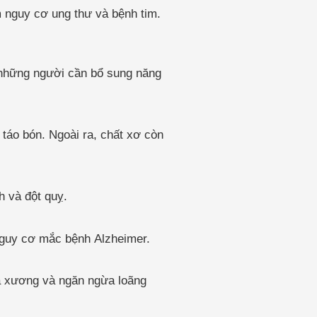
ảm nguy cơ ung thư và bệnh tim.
 những người cần bổ sung năng
 táo bón. Ngoài ra, chất xơ còn
h và đột quỵ.
 nguy cơ mắc bệnh Alzheimer.
ủa xương và ngăn ngừa loãng