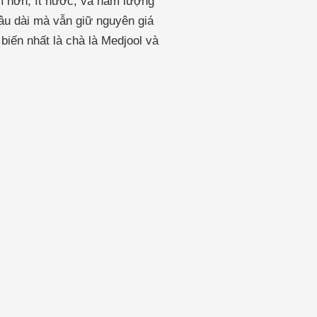
m hơn, ít nước, và hàm lượng
lâu dài mà vẫn giữ nguyên giá
biến nhất là chà là Medjool và