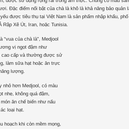
ơn, được sử dụng rộng rãi trong ẩm thực. Chúng có màu sẫ
ươi. Đặc điểm nổi bật của chà là khô là khả năng bảo quản 
 yếu được tiêu thụ tại Việt Nam là sản phẩm nhập khẩu, phổ 
 Rập Xê Út, Iran, hoặc Tunisia.
 “vua của chà là”, Medjool
hương vị ngọt đậm như
hô cao cấp và thường được sử
g, làm sữa hạt hoặc ăn trực
năng lượng.
ày nhỏ hơn Medjool, có màu
gọt nhẹ, không quá đậm,
c món ăn chế biến như nấu
ác loại hạt.
 thu hoạch khi còn mềm mọng,