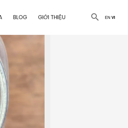
Tìm
A
BLOG
GIỚI THIỆU
EN
VI
kiếm