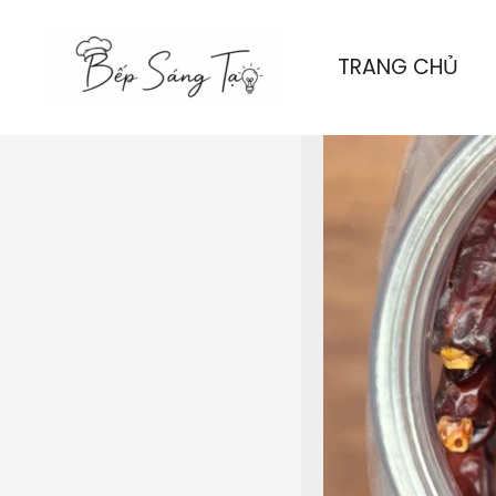
Nhảy
tới
TRANG CHỦ
nội
dung