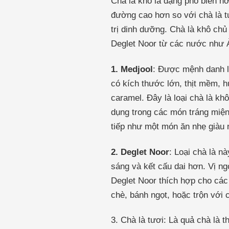
Chà là khô là dạng phổ biến h
đường cao hơn so với chà là t
trị dinh dưỡng. Chà là khô chủ
Deglet Noor từ các nước như Ả
1. Medjool
: Được mệnh danh là
có kích thước lớn, thịt mềm, 
caramel. Đây là loại chà là k
dụng trong các món tráng miện
tiếp như một món ăn nhẹ giàu 
2. Deglet Noor
: Loại chà là n
sáng và kết cấu dai hơn. Vị n
Deglet Noor thích hợp cho cá
chè, bánh ngọt, hoặc trộn với c
3. Chà là tươi: Là quả chà là