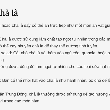
hà là
ơi hoặc chà là sấy có thể ăn trực tiếp như một món ăn vặt gi
 Chà là được sử dụng làm chất tạo ngọt tự nhiên trong các 
 thể xay nhuyễn chà là để thay thế đường tinh luyện.
alad: Cắt nhỏ chà là và thêm vào ngũ cốc, granola, hoặc s
ng.
ường được dùng để làm ngọt tự nhiên cho các loại sữa hạt
t: Bạn có thể nhồi hạt vào chà là như hạnh nhân, óc chó để
ăn Trung Đông, chà là thường được sử dụng để tạo hương v
vị trong các món hầm.