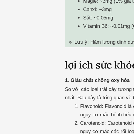
Magie: ~3mg (1% giá t
Canxi: ~3mg
Sắt: ~0.05mg
Vitamin B6: ~0.01mg (
🔹 Lưu ý: Hàm lượng dinh dưỡ
lợi ích sức khỏ
1. Giàu chất chống oxy hóa
So với các loại trái cây tươn
nhất.
Sau đây là tổng quan về 
Flavonoid: Flavonoid l
nguy cơ mắc bệnh tiểu 
Carotenoid: Carotenoid
nguy cơ mắc các rối loạ