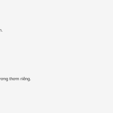
m.
ương thơm riêng.