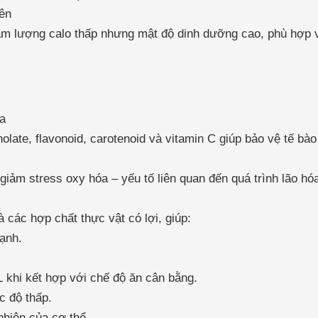
iên
hàm lượng calo thấp nhưng mật độ dinh dưỡng cao, phù hợp v
óa
olate, flavonoid, carotenoid và vitamin C giúp bảo vệ tế bà
iảm stress oxy hóa – yếu tố liên quan đến quá trình lão hó
à các hợp chất thực vật có lợi, giúp:
mạnh.
 khi kết hợp với chế độ ăn cân bằng.
c độ thấp.
 nhiên của cơ thể