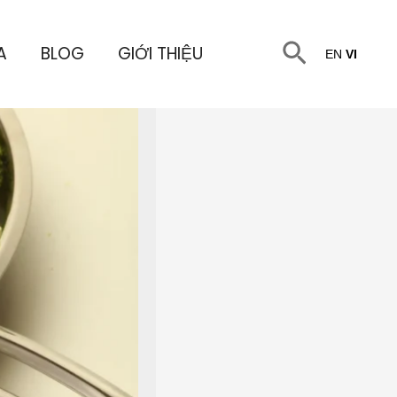
Tìm
A
BLOG
GIỚI THIỆU
EN
VI
kiếm