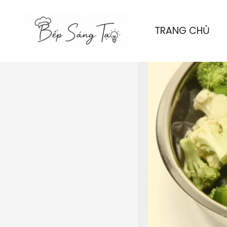
Nhảy
tới
TRANG CHỦ
nội
dung