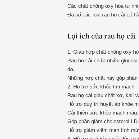
Các chất chống oxy hóa tự nh
Đa số các loại rau họ cải có 
Lợi ích của rau họ cải
1. Giàu hợp chất chống oxy h
Rau họ cải chứa nhiều glucosin
do.
Những hợp chất này góp phần g
2. Hỗ trợ sức khỏe tim mạch
Rau họ cải giàu chất xơ, kali v
Hỗ trợ duy trì huyết áp khỏe 
Cải thiện sức khỏe mạch máu.
Góp phần giảm cholesterol LDL
Hỗ trợ giảm viêm mạn tính mứ
3. Hỗ trợ quá trình giải độc tự